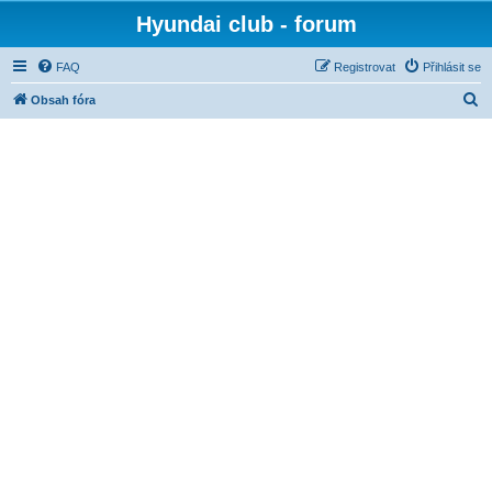
Hyundai club - forum
FAQ
Registrovat
Přihlásit se
H
Obsah fóra
l
e
d
a
t