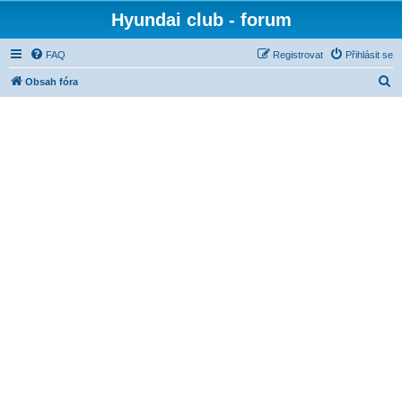
Hyundai club - forum
FAQ
Registrovat
Přihlásit se
H
Obsah fóra
l
e
d
a
t