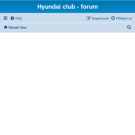
Hyundai club - forum
FAQ
Registrovat
Přihlásit se
H
Obsah fóra
l
e
d
a
t