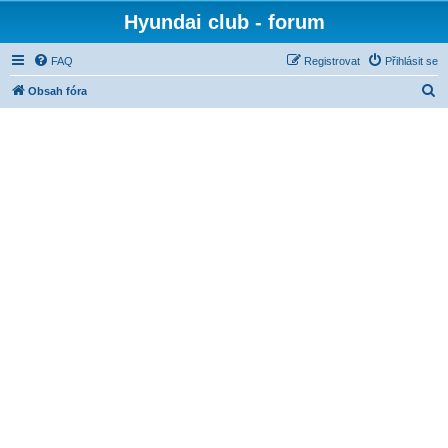
Hyundai club - forum
FAQ
Registrovat
Přihlásit se
H
Obsah fóra
l
e
d
a
t