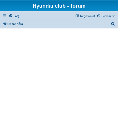
Hyundai club - forum
FAQ
Registrovat
Přihlásit se
H
Obsah fóra
l
e
d
a
t