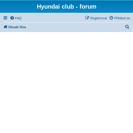
Hyundai club - forum
FAQ
Registrovat
Přihlásit se
H
Obsah fóra
l
e
d
a
t