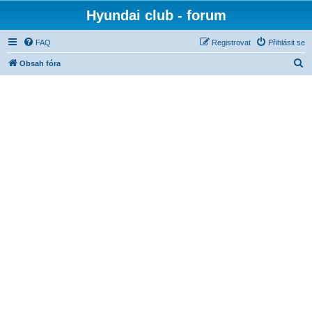
Hyundai club - forum
FAQ
Registrovat
Přihlásit se
H
Obsah fóra
l
e
d
a
t