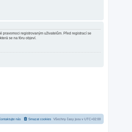
né pravomoci registrovaným uživatelům. Před registrací se
která se na fóru objeví.
Kontaktujte nás
Smazat cookies
Všechny časy jsou v
UTC+02:00