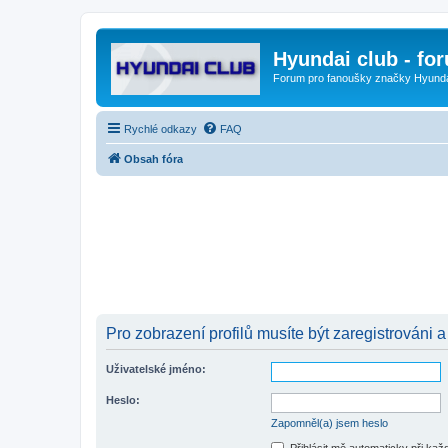
Hyundai club - fo
Forum pro fanoušky značky Hyund
Rychlé odkazy
FAQ
Obsah fóra
Pro zobrazení profilů musíte být zaregistrováni a
Uživatelské jméno:
Heslo:
Zapomněl(a) jsem heslo
Přihlásit mě automaticky při ka