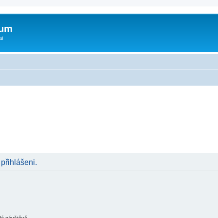
rum
ai
 přihlášeni.
ždé návštěvě