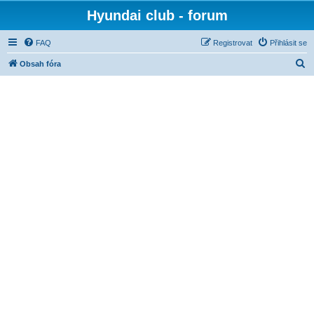
Hyundai club - forum
FAQ
Registrovat
Přihlásit se
H
Obsah fóra
l
e
d
a
t