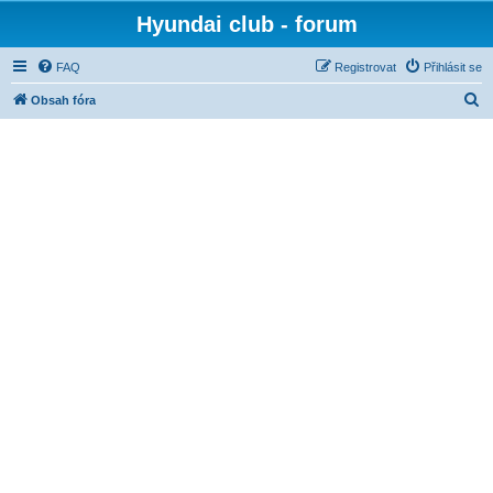
Hyundai club - forum
FAQ
Registrovat
Přihlásit se
H
Obsah fóra
l
e
d
a
t