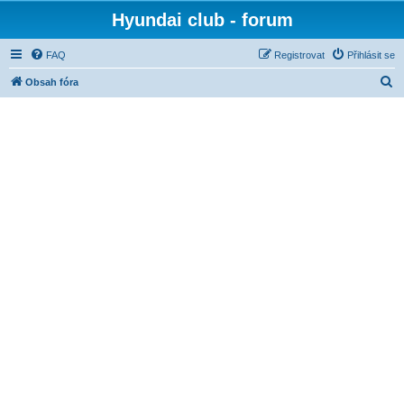
Hyundai club - forum
FAQ
Registrovat
Přihlásit se
H
Obsah fóra
l
e
d
a
t