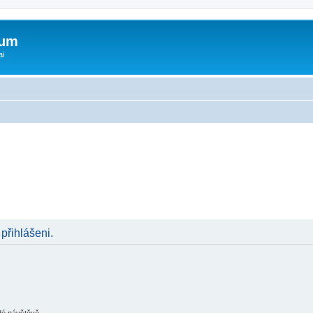
rum
ai
 přihlášeni.
ždé návštěvě