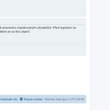
né pravomoci registrovaným uživatelům. Před registrací se
která se na fóru objeví.
Kontaktujte nás
Smazat cookies
Všechny časy jsou v
UTC+02:00