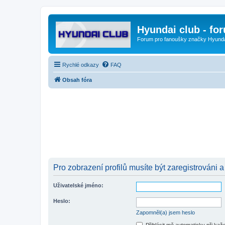
Hyundai club - fo
Forum pro fanoušky značky Hyund
Rychlé odkazy
FAQ
Obsah fóra
Pro zobrazení profilů musíte být zaregistrováni a
Uživatelské jméno:
Heslo:
Zapomněl(a) jsem heslo
Přihlásit mě automaticky při ka