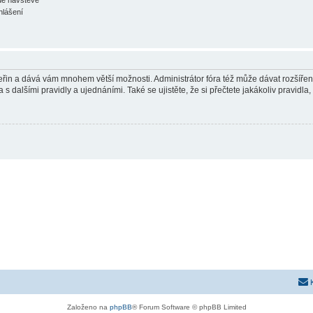
hlášení
 vteřin a dává vám mnohem větší možnosti. Administrátor fóra též může dávat rozšíře
 s dalšími pravidly a ujednáními. Také se ujistěte, že si přečtete jakákoliv pravidla, 
Založeno na
phpBB
® Forum Software © phpBB Limited