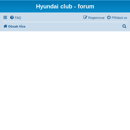
Hyundai club - forum
FAQ
Registrovat
Přihlásit se
H
Obsah fóra
l
e
d
a
t