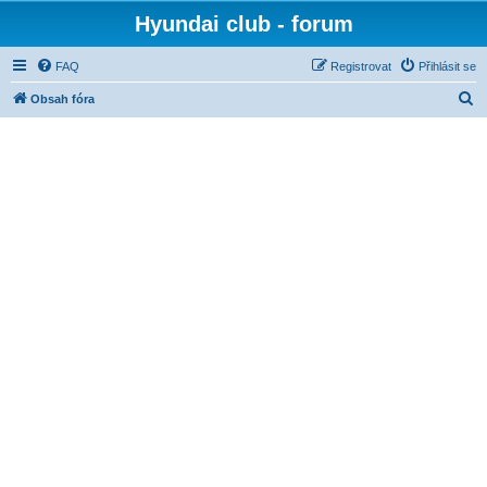
Hyundai club - forum
FAQ
Registrovat
Přihlásit se
H
Obsah fóra
l
e
d
a
t