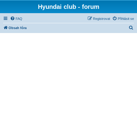
Hyundai club - forum
FAQ
Registrovat
Přihlásit se
H
Obsah fóra
l
e
d
a
t