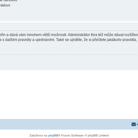
hlášení
 vteřin a dává vám mnohem větší možnosti. Administrátor fóra též může dávat rozšíře
 s dalšími pravidly a ujednáními. Také se ujistěte, že si přečtete jakákoliv pravidla, 
Založeno na
phpBB
® Forum Software © phpBB Limited