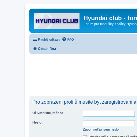
Hyundai club - fo
Forum pro fanoušky značky Hyund
Rychlé odkazy
FAQ
Obsah fóra
Pro zobrazení profilů musíte být zaregistrováni a
Uživatelské jméno:
Heslo:
Zapomněl(a) jsem heslo
Přihlásit mě automaticky při ka