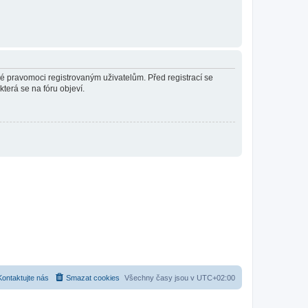
né pravomoci registrovaným uživatelům. Před registrací se
která se na fóru objeví.
Kontaktujte nás
Smazat cookies
Všechny časy jsou v
UTC+02:00