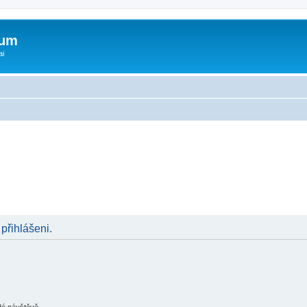
rum
ai
 přihlášeni.
ždé návštěvě