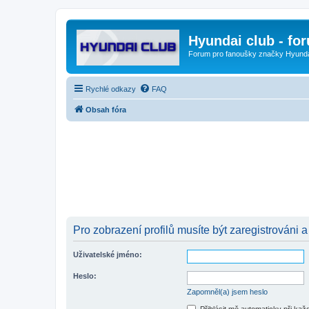
Hyundai club - fo
Forum pro fanoušky značky Hyund
Rychlé odkazy
FAQ
Obsah fóra
Pro zobrazení profilů musíte být zaregistrováni a
Uživatelské jméno:
Heslo:
Zapomněl(a) jsem heslo
Přihlásit mě automaticky při ka