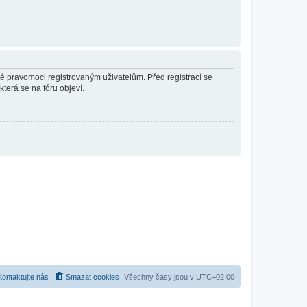
né pravomoci registrovaným uživatelům. Před registrací se
která se na fóru objeví.
Kontaktujte nás
Smazat cookies
Všechny časy jsou v
UTC+02:00