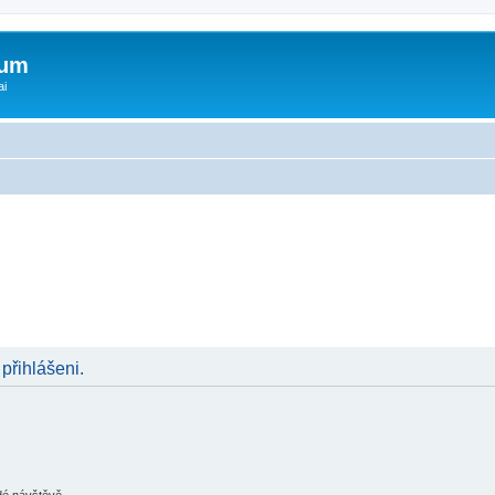
rum
ai
 přihlášeni.
ždé návštěvě