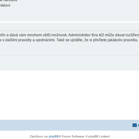
hlášení
 vteřin a dává vám mnohem větší možnosti. Administrátor fóra též může dávat rozšíře
 s dalšími pravidly a ujednáními. Také se ujistěte, že si přečtete jakákoliv pravidla, 
Založeno na
phpBB
® Forum Software © phpBB Limited