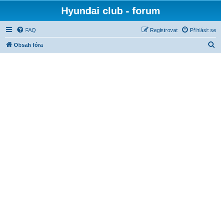
Hyundai club - forum
FAQ
Registrovat
Přihlásit se
H
Obsah fóra
l
e
d
a
t