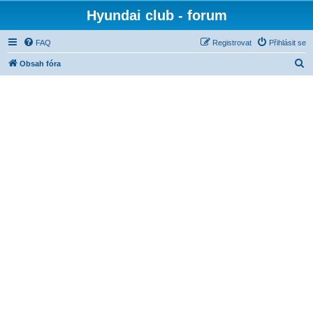
Hyundai club - forum
FAQ
Registrovat
Přihlásit se
H
Obsah fóra
l
e
d
a
t