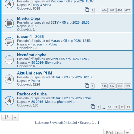
Poslední příspěvek od
Mexican
«
06 srp 2026, 15:07
Napsal v
Fotky & Videa
Odpovědi:
6098
1
404
405
406
407
…
Mierka Oleja
Poslední příspěvek od
JETY
«
05 srp 2026, 18:36
Napsal v
iX55
Odpovědi:
1
tucson4 - 2026
Poslední příspěvek od
Maras
«
05 srp 2026, 12:53
Napsal v
Tucson III - Pokec
Odpovědi:
10
Neznámá chyba
Poslední příspěvek od
vrabi
«
05 srp 2026, 06:46
Napsal v
i30 2016- Elektronika
Odpovědi:
6
Aktuální ceny PHM
Poslední příspěvek od
oltcitak
«
03 srp 2026, 10:13
Napsal v
Pokec
Odpovědi:
2226
1
146
147
148
149
…
Rachot od turba
Poslední příspěvek od
oltcitak
«
02 srp 2026, 09:41
Napsal v
i30 2016- Motor a převodovka
Odpovědi:
180
1
10
11
12
13
…
Nalezeno 8 výsledků hledání • Stránka
1
z
1
Přejít na