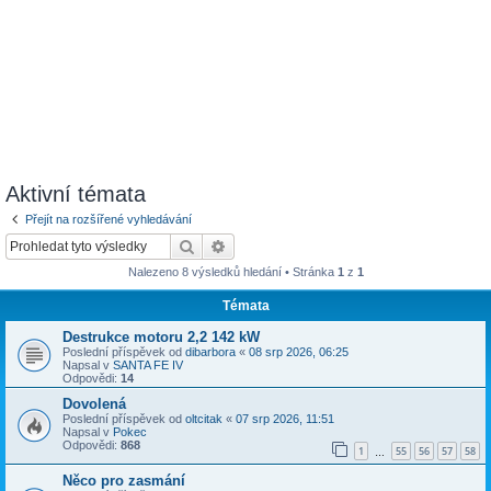
Aktivní témata
Přejít na rozšířené vyhledávání
Hledat
Pokročilé hledání
Nalezeno 8 výsledků hledání • Stránka
1
z
1
Témata
Destrukce motoru 2,2 142 kW
Poslední příspěvek od
dibarbora
«
08 srp 2026, 06:25
Napsal v
SANTA FE IV
Odpovědi:
14
Dovolená
Poslední příspěvek od
oltcitak
«
07 srp 2026, 11:51
Napsal v
Pokec
Odpovědi:
868
1
55
56
57
58
…
Něco pro zasmání