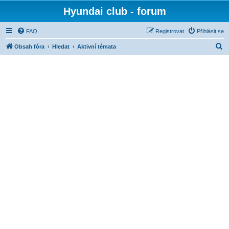
Hyundai club - forum
FAQ
Registrovat
Přihlásit se
H
Obsah fóra
Hledat
Aktivní témata
l
e
d
a
t