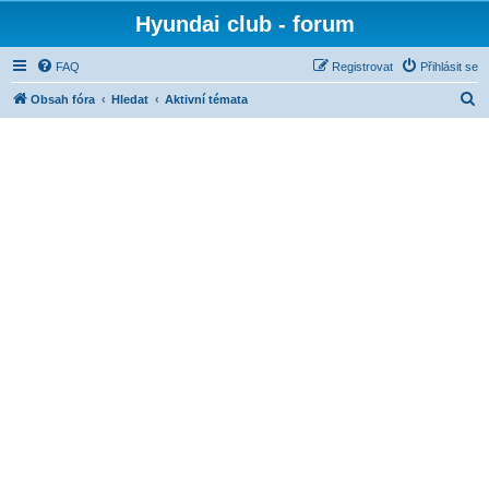
Hyundai club - forum
FAQ
Registrovat
Přihlásit se
H
Obsah fóra
Hledat
Aktivní témata
l
e
d
a
t