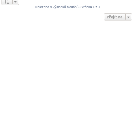
Nalezeno 9 výsledků hledání • Stránka
1
z
1
Přejít na