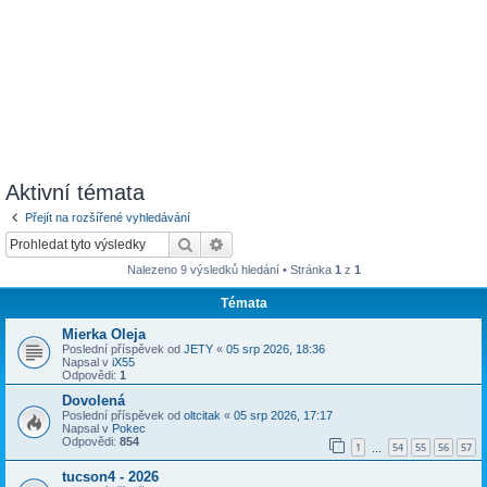
Aktivní témata
Přejít na rozšířené vyhledávání
Hledat
Pokročilé hledání
Nalezeno 9 výsledků hledání • Stránka
1
z
1
Témata
Mierka Oleja
Poslední příspěvek od
JETY
«
05 srp 2026, 18:36
Napsal v
iX55
Odpovědi:
1
Dovolená
Poslední příspěvek od
oltcitak
«
05 srp 2026, 17:17
Napsal v
Pokec
Odpovědi:
854
1
54
55
56
57
…
tucson4 - 2026