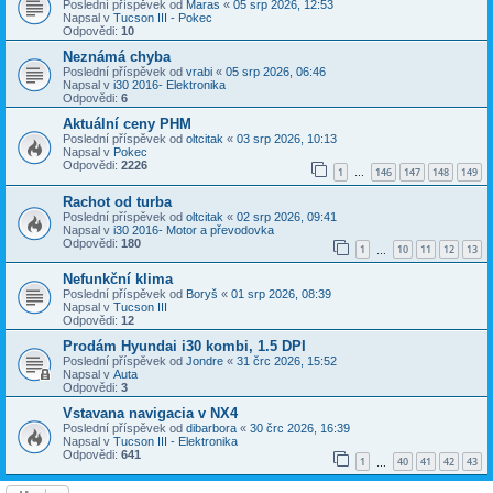
Poslední příspěvek od
Maras
«
05 srp 2026, 12:53
Napsal v
Tucson III - Pokec
Odpovědi:
10
Neznámá chyba
Poslední příspěvek od
vrabi
«
05 srp 2026, 06:46
Napsal v
i30 2016- Elektronika
Odpovědi:
6
Aktuální ceny PHM
Poslední příspěvek od
oltcitak
«
03 srp 2026, 10:13
Napsal v
Pokec
Odpovědi:
2226
1
146
147
148
149
…
Rachot od turba
Poslední příspěvek od
oltcitak
«
02 srp 2026, 09:41
Napsal v
i30 2016- Motor a převodovka
Odpovědi:
180
1
10
11
12
13
…
Nefunkční klima
Poslední příspěvek od
Boryš
«
01 srp 2026, 08:39
Napsal v
Tucson III
Odpovědi:
12
Prodám Hyundai i30 kombi, 1.5 DPI
Poslední příspěvek od
Jondre
«
31 črc 2026, 15:52
Napsal v
Auta
Odpovědi:
3
Vstavana navigacia v NX4
Poslední příspěvek od
dibarbora
«
30 črc 2026, 16:39
Napsal v
Tucson III - Elektronika
Odpovědi:
641
1
40
41
42
43
…