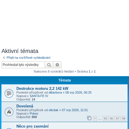
Aktivní témata
Přejít na rozšířené vyhledávání
Hledat
Pokročilé hledání
Nalezeno 8 výsledků hledání • Stránka
1
z
1
Témata
Destrukce motoru 2,2 142 kW
Poslední příspěvek od
dibarbora
«
08 srp 2026, 06:25
Napsal v
SANTA FE IV
Odpovědi:
14
Dovolená
Poslední příspěvek od
oltcitak
«
07 srp 2026, 11:51
Napsal v
Pokec
Odpovědi:
868
1
55
56
57
58
…
Něco pro zasmání