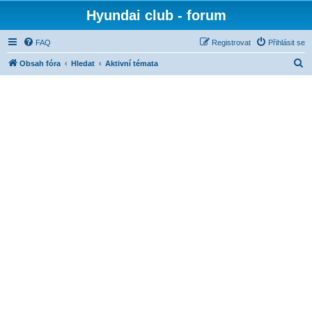
Hyundai club - forum
FAQ
Registrovat
Přihlásit se
H
Obsah fóra
Hledat
Aktivní témata
l
e
d
a
t