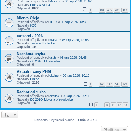
Poslední příspěvek od
Mexican
«
06 srp 2026, 15:07
Napsal v
Fotky & Videa
Odpovědi:
6098
1
404
405
406
407
…
Mierka Oleja
Poslední příspěvek od
JETY
«
05 srp 2026, 18:36
Napsal v
iX55
Odpovědi:
1
tucson4 - 2026
Poslední příspěvek od
Maras
«
05 srp 2026, 12:53
Napsal v
Tucson III - Pokec
Odpovědi:
10
Neznámá chyba
Poslední příspěvek od
vrabi
«
05 srp 2026, 06:46
Napsal v
i30 2016- Elektronika
Odpovědi:
6
Aktuální ceny PHM
Poslední příspěvek od
oltcitak
«
03 srp 2026, 10:13
Napsal v
Pokec
Odpovědi:
2226
1
146
147
148
149
…
Rachot od turba
Poslední příspěvek od
oltcitak
«
02 srp 2026, 09:41
Napsal v
i30 2016- Motor a převodovka
Odpovědi:
180
1
10
11
12
13
…
Nalezeno 8 výsledků hledání • Stránka
1
z
1
Přejít na