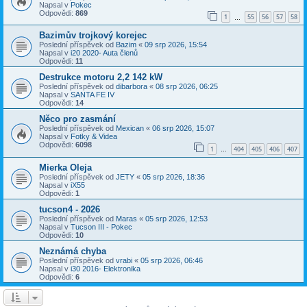
Napsal v
Pokec
Odpovědi:
869
1
55
56
57
58
…
Bazimův trojkový korejec
Poslední příspěvek od
Bazim
«
09 srp 2026, 15:54
Napsal v
i20 2020- Auta členů
Odpovědi:
11
Destrukce motoru 2,2 142 kW
Poslední příspěvek od
dibarbora
«
08 srp 2026, 06:25
Napsal v
SANTA FE IV
Odpovědi:
14
Něco pro zasmání
Poslední příspěvek od
Mexican
«
06 srp 2026, 15:07
Napsal v
Fotky & Videa
Odpovědi:
6098
1
404
405
406
407
…
Mierka Oleja
Poslední příspěvek od
JETY
«
05 srp 2026, 18:36
Napsal v
iX55
Odpovědi:
1
tucson4 - 2026
Poslední příspěvek od
Maras
«
05 srp 2026, 12:53
Napsal v
Tucson III - Pokec
Odpovědi:
10
Neznámá chyba
Poslední příspěvek od
vrabi
«
05 srp 2026, 06:46
Napsal v
i30 2016- Elektronika
Odpovědi:
6