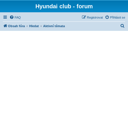
Hyundai club - forum
FAQ
Registrovat
Přihlásit se
H
Obsah fóra
Hledat
Aktivní témata
l
e
d
a
t