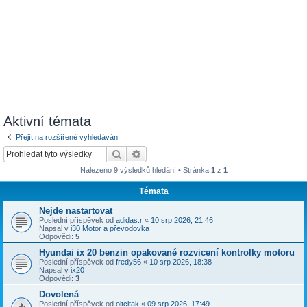
Aktivní témata
Přejít na rozšířené vyhledávání
Hledat
Pokročilé hledání
Nalezeno 9 výsledků hledání • Stránka
1
z
1
Témata
Nejde nastartovat
Poslední příspěvek od
adidas.r
«
10 srp 2026, 21:46
Napsal v
i30 Motor a převodovka
Odpovědi:
5
Hyundai ix 20 benzin opakované rozvicení kontrolky motoru
Poslední příspěvek od
fredy56
«
10 srp 2026, 18:38
Napsal v
ix20
Odpovědi:
3
Dovolená
Poslední příspěvek od
oltcitak
«
09 srp 2026, 17:49