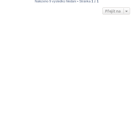
Nalezeno 9 výsledků hledání • Stránka
1
z
1
Přejít na