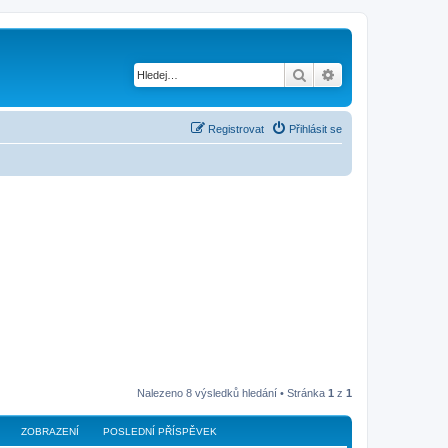
Hledat
Pokročilé hledání
Registrovat
Přihlásit se
Nalezeno 8 výsledků hledání • Stránka
1
z
1
ZOBRAZENÍ
POSLEDNÍ PŘÍSPĚVEK