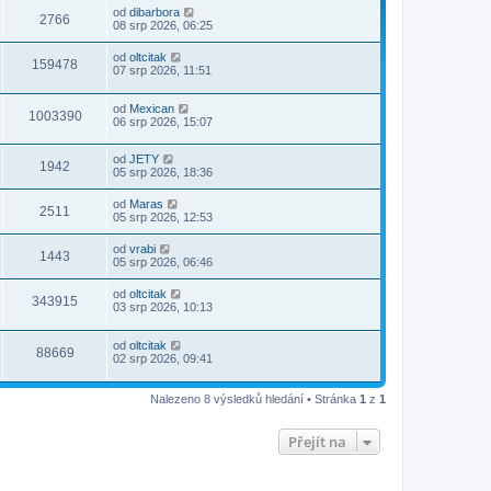
od
dibarbora
2766
08 srp 2026, 06:25
od
oltcitak
159478
07 srp 2026, 11:51
od
Mexican
1003390
06 srp 2026, 15:07
od
JETY
1942
05 srp 2026, 18:36
od
Maras
2511
05 srp 2026, 12:53
od
vrabi
1443
05 srp 2026, 06:46
od
oltcitak
343915
03 srp 2026, 10:13
od
oltcitak
88669
02 srp 2026, 09:41
Nalezeno 8 výsledků hledání • Stránka
1
z
1
Přejít na