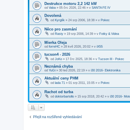
Destrukce motoru 2,2 142 kW
od
Vaba
»
05 črc 2026, 22:46
» v
SANTA FE IV
Dovolená
od
Kyrglík
»
24 srp 2006, 18:38
» v
Pokec
Něco pro zasmání
od
Rasty
»
19 srp 2006, 14:39
» v
Fotky & Videa
Mierka Oleja
od
forreHC
»
28 kvě 2026, 20:02
» v
iX55
tucson4 - 2026
od
JoKo
»
17 črc 2025, 18:36
» v
Tucson III - Pokec
Neznámá chyba
od
YuGi
»
30 led 2026, 22:19
» v
i30 2016- Elektronika
Aktuální ceny PHM
od
lada 71
»
01 srp 2011, 15:05
» v
Pokec
Rachot od turba
od
doktorbartollo
»
15 srp 2018, 20:42
» v
i30 2016- Mot
Přejít na rozšířené vyhledávání