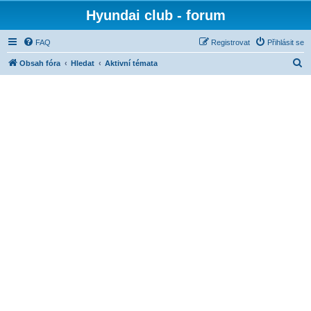
Hyundai club - forum
FAQ
Registrovat
Přihlásit se
H
Obsah fóra
Hledat
Aktivní témata
l
e
d
a
t