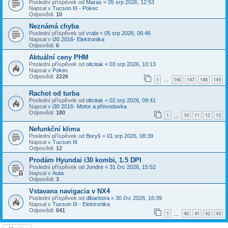
Poslední příspěvek od
Maras
«
05 srp 2026, 12:53
Napsal v
Tucson III - Pokec
Odpovědi:
10
Neznámá chyba
Poslední příspěvek od
vrabi
«
05 srp 2026, 06:46
Napsal v
i30 2016- Elektronika
Odpovědi:
6
Aktuální ceny PHM
Poslední příspěvek od
oltcitak
«
03 srp 2026, 10:13
Napsal v
Pokec
Odpovědi:
2226
1
146
147
148
149
…
Rachot od turba
Poslední příspěvek od
oltcitak
«
02 srp 2026, 09:41
Napsal v
i30 2016- Motor a převodovka
Odpovědi:
180
1
10
11
12
13
…
Nefunkční klima
Poslední příspěvek od
Boryš
«
01 srp 2026, 08:39
Napsal v
Tucson III
Odpovědi:
12
Prodám Hyundai i30 kombi, 1.5 DPI
Poslední příspěvek od
Jondre
«
31 črc 2026, 15:52
Napsal v
Auta
Odpovědi:
3
Vstavana navigacia v NX4
Poslední příspěvek od
dibarbora
«
30 črc 2026, 16:39
Napsal v
Tucson III - Elektronika
Odpovědi:
641
1
40
41
42
43
…