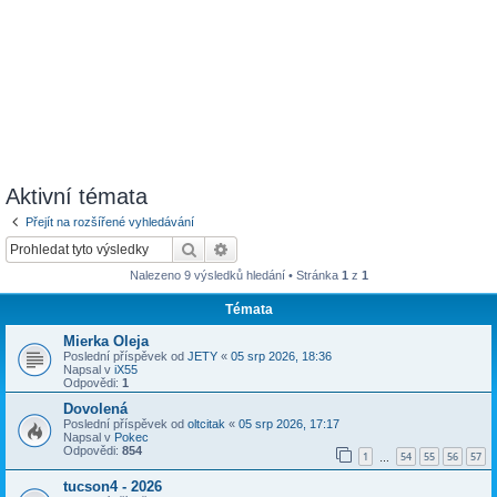
Aktivní témata
Přejít na rozšířené vyhledávání
Hledat
Pokročilé hledání
Nalezeno 9 výsledků hledání • Stránka
1
z
1
Témata
Mierka Oleja
Poslední příspěvek od
JETY
«
05 srp 2026, 18:36
Napsal v
iX55
Odpovědi:
1
Dovolená
Poslední příspěvek od
oltcitak
«
05 srp 2026, 17:17
Napsal v
Pokec
Odpovědi:
854
1
54
55
56
57
…
tucson4 - 2026