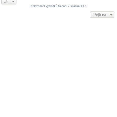
Nalezeno 9 výsledků hledání • Stránka
1
z
1
Přejít na