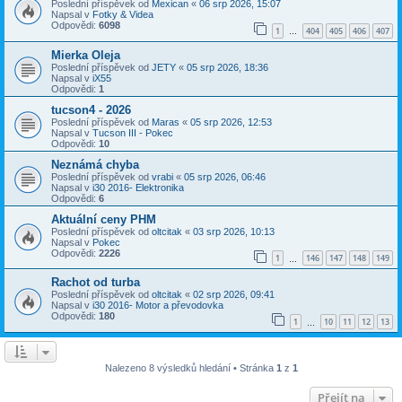
Poslední příspěvek od
Mexican
«
06 srp 2026, 15:07
Napsal v
Fotky & Videa
Odpovědi:
6098
1
404
405
406
407
…
Mierka Oleja
Poslední příspěvek od
JETY
«
05 srp 2026, 18:36
Napsal v
iX55
Odpovědi:
1
tucson4 - 2026
Poslední příspěvek od
Maras
«
05 srp 2026, 12:53
Napsal v
Tucson III - Pokec
Odpovědi:
10
Neznámá chyba
Poslední příspěvek od
vrabi
«
05 srp 2026, 06:46
Napsal v
i30 2016- Elektronika
Odpovědi:
6
Aktuální ceny PHM
Poslední příspěvek od
oltcitak
«
03 srp 2026, 10:13
Napsal v
Pokec
Odpovědi:
2226
1
146
147
148
149
…
Rachot od turba
Poslední příspěvek od
oltcitak
«
02 srp 2026, 09:41
Napsal v
i30 2016- Motor a převodovka
Odpovědi:
180
1
10
11
12
13
…
Nalezeno 8 výsledků hledání • Stránka
1
z
1
Přejít na