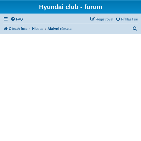
Hyundai club - forum
FAQ
Registrovat
Přihlásit se
H
Obsah fóra
Hledat
Aktivní témata
l
e
d
a
t