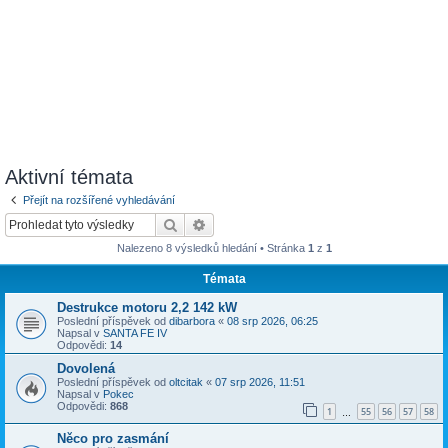
Aktivní témata
Přejít na rozšířené vyhledávání
Hledat
Pokročilé hledání
Nalezeno 8 výsledků hledání • Stránka
1
z
1
Témata
Destrukce motoru 2,2 142 kW
Poslední příspěvek od
dibarbora
«
08 srp 2026, 06:25
Napsal v
SANTA FE IV
Odpovědi:
14
Dovolená
Poslední příspěvek od
oltcitak
«
07 srp 2026, 11:51
Napsal v
Pokec
Odpovědi:
868
1
55
56
57
58
…
Něco pro zasmání