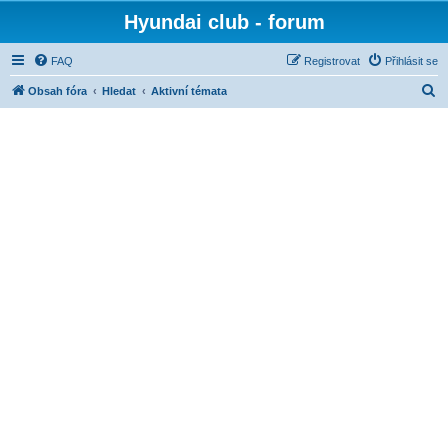
Hyundai club - forum
FAQ
Registrovat
Přihlásit se
H
Obsah fóra
Hledat
Aktivní témata
l
e
d
a
t