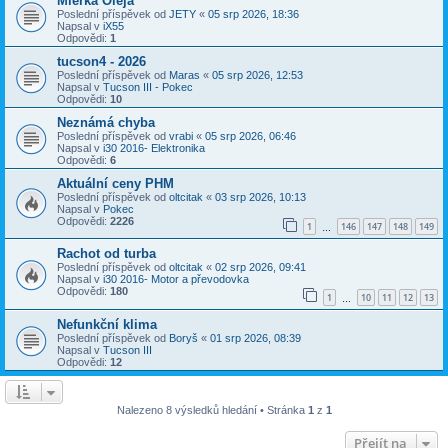
Mierka Oleja
Poslední příspěvek od
JETY
«
05 srp 2026, 18:36
Napsal v
iX55
Odpovědi:
1
tucson4 - 2026
Poslední příspěvek od
Maras
«
05 srp 2026, 12:53
Napsal v
Tucson III - Pokec
Odpovědi:
10
Neznámá chyba
Poslední příspěvek od
vrabi
«
05 srp 2026, 06:46
Napsal v
i30 2016- Elektronika
Odpovědi:
6
Aktuální ceny PHM
Poslední příspěvek od
oltcitak
«
03 srp 2026, 10:13
Napsal v
Pokec
Odpovědi:
2226
1
146
147
148
149
…
Rachot od turba
Poslední příspěvek od
oltcitak
«
02 srp 2026, 09:41
Napsal v
i30 2016- Motor a převodovka
Odpovědi:
180
1
10
11
12
13
…
Nefunkční klima
Poslední příspěvek od
Boryš
«
01 srp 2026, 08:39
Napsal v
Tucson III
Odpovědi:
12
Nalezeno 8 výsledků hledání • Stránka
1
z
1
Přejít na