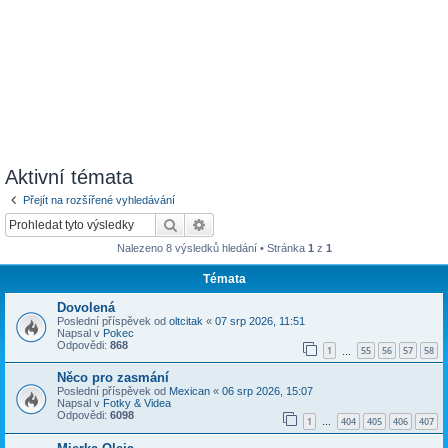
Aktivní témata
Přejít na rozšířené vyhledávání
Hledat
Pokročilé hledání
Nalezeno 8 výsledků hledání • Stránka
1
z
1
Témata
Dovolená
Poslední příspěvek od
oltcitak
«
07 srp 2026, 11:51
Napsal v
Pokec
Odpovědi:
868
1
55
56
57
58
…
Něco pro zasmání
Poslední příspěvek od
Mexican
«
06 srp 2026, 15:07
Napsal v
Fotky & Videa
Odpovědi:
6098
1
404
405
406
407
…