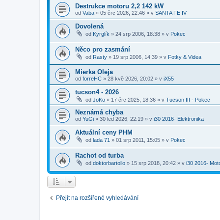
Destrukce motoru 2,2 142 kW
od
Vaba
»
05 črc 2026, 22:46
» v
SANTA FE IV
Dovolená
od
Kyrglík
»
24 srp 2006, 18:38
» v
Pokec
Něco pro zasmání
od
Rasty
»
19 srp 2006, 14:39
» v
Fotky & Videa
Mierka Oleja
od
forreHC
»
28 kvě 2026, 20:02
» v
iX55
tucson4 - 2026
od
JoKo
»
17 črc 2025, 18:36
» v
Tucson III - Pokec
Neznámá chyba
od
YuGi
»
30 led 2026, 22:19
» v
i30 2016- Elektronika
Aktuální ceny PHM
od
lada 71
»
01 srp 2011, 15:05
» v
Pokec
Rachot od turba
od
doktorbartollo
»
15 srp 2018, 20:42
» v
i30 2016- Mot
Přejít na rozšířené vyhledávání