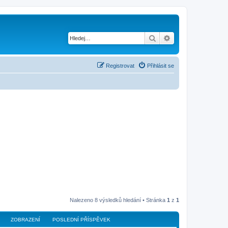
Hledat
Pokročilé hledání
Registrovat
Přihlásit se
Nalezeno 8 výsledků hledání • Stránka
1
z
1
ZOBRAZENÍ
POSLEDNÍ PŘÍSPĚVEK