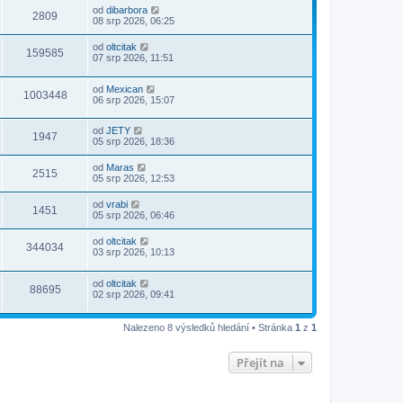
od
dibarbora
2809
08 srp 2026, 06:25
od
oltcitak
159585
07 srp 2026, 11:51
od
Mexican
1003448
06 srp 2026, 15:07
od
JETY
1947
05 srp 2026, 18:36
od
Maras
2515
05 srp 2026, 12:53
od
vrabi
1451
05 srp 2026, 06:46
od
oltcitak
344034
03 srp 2026, 10:13
od
oltcitak
88695
02 srp 2026, 09:41
Nalezeno 8 výsledků hledání • Stránka
1
z
1
Přejít na