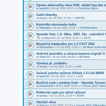
Oprava stahovačky okna IX20, nějaké tipy kde t
od
laubz83
»
04 zář 2025, 10:07
» v
Technická Sekce
Zadní blatníky
od
kaspi
»
03 zář 2025, 07:39
» v
MATRIX
Kontrolka otvoreneho kufra
od
Malydano
»
31 srp 2025, 21:52
» v
i20 Elektronika
Hyundai Getz 1.3i, 60kw, 2003, 3dv - nefunkční 
od
Dave.25
»
27 srp 2025, 19:51
» v
GETZ
Bezpečný katalyzátor pre 1,4 CVVT 2011
od
Romanesku
»
21 srp 2025, 12:02
» v
i30 Motor a převod
Android autorádio a cúvacia kamera originál či 
od
Vlado 63
»
18 srp 2025, 06:48
» v
i30 Pokec
Výměna př. podběhu
od
dedula
»
16 srp 2025, 11:43
» v
ix20
Snímač polohy vačkové hřídele 1.4 Crdi 66KW
od
laubz83
»
04 srp 2025, 10:47
» v
ix20
Bzučivý zvuk z prednej časti – Hyundai Tucson 
od
heinrich369
»
28 črc 2025, 11:53
» v
Tucson 2015- Poke
Elektrická sada pro tažné zařízení
od
pantau
»
22 črc 2025, 21:43
» v
KONA
Otvírání okna
od
Preca
»
21 črc 2025, 12:13
» v
Tucson 2015- Elektronika