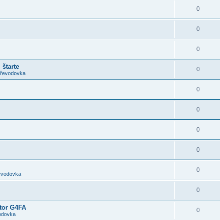
0
0
0
 štarte
0
převodovka
0
0
0
0
0
řevodovka
0
otor G4FA
0
vodovka