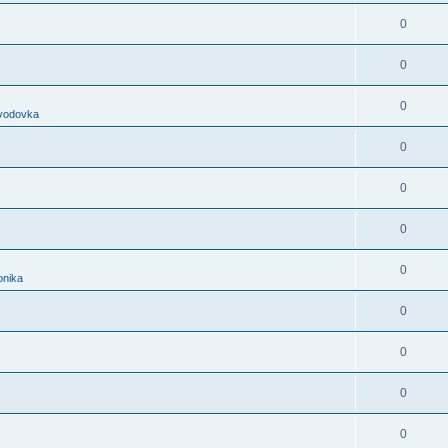
0
0
0
evodovka
0
0
0
0
onika
0
0
0
0