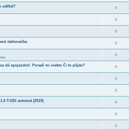
o udělat?
0
0
0
levá stahovačka
0
0
ovka
sa dá spojazdniť. Poradí mi niekto Či to pôjde?
0
0
0
1.6 T-GDi automat (2019)
0
c
0
0