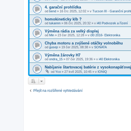
4. garační prohlídka
od
bend
»
16 črc 2025, 12:02
» v
Tucson III - Garanční prohl
homokineticky klb ?
od
tukannn
»
06 črc 2025, 20:32
» v
i40 Podvozek a řízení
Výměna rádia za velký displej
od
Min
»
23 čer 2025, 12:28
» v
i30 2016- Elektronika
Chyba motoru a zvýšené otáčky volnoběhu
od
gusep
»
19 čer 2025, 08:38
» v
SONATA
Výměna žárovky H7
od
ondra_15
»
07 čer 2025, 19:36
» v
i40 Elektronika
Nabíjanie štartovacej batérie z vysokonapäťove
od
Yco
»
27 kvě 2025, 10:45
» v
IONIQ
Přejít na rozšířené vyhledávání