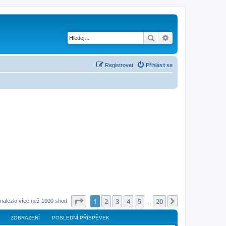
Hledat
Pokročilé hledání
Registrovat
Přihlásit se
Stránka
1
z
20
1
2
3
4
5
20
Další
nalezlo více než 1000 shod
…
ZOBRAZENÍ
POSLEDNÍ PŘÍSPĚVEK