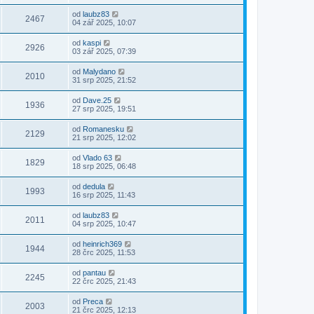
od
laubz83
2467
04 zář 2025, 10:07
od
kaspi
2926
03 zář 2025, 07:39
od
Malydano
2010
31 srp 2025, 21:52
od
Dave.25
1936
27 srp 2025, 19:51
od
Romanesku
2129
21 srp 2025, 12:02
od
Vlado 63
1829
18 srp 2025, 06:48
od
dedula
1993
16 srp 2025, 11:43
od
laubz83
2011
04 srp 2025, 10:47
od
heinrich369
1944
28 črc 2025, 11:53
od
pantau
2245
22 črc 2025, 21:43
od
Preca
2003
21 črc 2025, 12:13