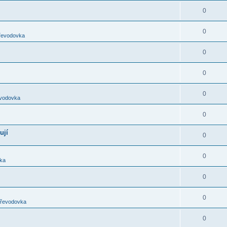
0
0
převodovka
0
0
0
evodovka
0
ují
0
0
vka
0
0
převodovka
0