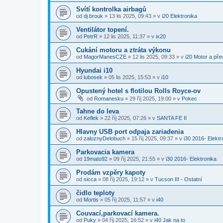
Svítí kontrolka airbagů
od
dj.brouk
»
13 lis 2025, 09:43
» v
i20 Elektronika
Ventilátor topení.
od
PetrR
»
12 lis 2025, 11:37
» v
ix20
Cukání motoru a ztráta výkonu
od
MagorManesCZE
»
12 lis 2025, 09:33
» v
i20 Motor a př
Hyundai i10
od
lubosek
»
05 lis 2025, 15:53
» v
i10
Opustený hotel s flotilou Rolls Royce-ov
od
Romanesku
»
29 říj 2025, 19:00
» v
Pokec
Tahne do leva
od
Keflek
»
22 říj 2025, 07:26
» v
SANTA FE II
Hlavny USB port odpaja zariadenia
od
zaloznyDelobuch
»
15 říj 2025, 09:37
» v
i30 2016- Elektr
Parkovacia kamera
od
19mato92
»
09 říj 2025, 21:55
» v
i30 2016- Elektronika
Prodám vzpěry kapoty
od
sicca
»
08 říj 2025, 19:12
» v
Tucson III - Ostatní
čidlo teploty
od
Mortis
»
05 říj 2025, 11:57
» v
i40
Couvací,parkovací kamera.
od
Puky
»
04 říj 2025, 16:52
» v
i40 Jak na to