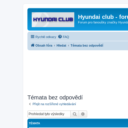
Hyundai club - fo
Forum pro fanoušky značky Hyund
Rychlé odkazy
FAQ
Obsah fóra
Hledat
Témata bez odpovědí
Témata bez odpovědí
Přejít na rozšířené vyhledávání
Hledat
Pokročilé hledání
TÉMATA