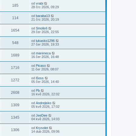
od
vrabi
185
28 črc 2026, 09:29
od
baraba13
114
21 črc 2026, 20:19
od
Smolis6
1654
29 čer 2026, 22:55
od
lukasko1296
548
27 čer 2026, 19:33
od
mareneca
1689
16 čer 2026, 16:48
od
Picaso
1716
11 čer 2026, 08:07
od
i5oss
1272
05 čer 2026, 14:40
od
Pb
2608
16 kvě 2026, 22:02
od
Andrejisko
1309
05 kvě 2026, 17:02
od
JeeDee
1345
04 kvě 2026, 14:03
od
Krysolet
1306
14 dub 2026, 09:06