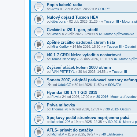
Popis kabelů radia
od
Artax
»
12 dub 2026, 20:22
» v
COUPE
Nulový dojazd Tucson HEV
od
dibarbora
»
02 dub 2026, 21:26
» v
Tucson III - Motor a 
Cvakání u i20 1. gen, předfl
od
Vescal
»
26 bře 2026, 22:09
» v
i20 Motor a převodovka
Zpětné zrcátko ozdobná chrom lišta
od
Mira Kraliky
»
14 bře 2026, 18:30
» v
Tucson III - Ostatní
i40 1.7 CRDI Nelze vyřadit a nastartovat
od
Tomas Nebesky
»
25 úno 2026, 13:11
» v
i40 Motor a př
Zvýšení otáček kolem 2000 ot/min
od
IVAN PETRTYL
»
30 led 2026, 14:56
» v
Tucson III
Sonata 2007, originál parkovací senzory nefung
od
UdelaCZ
»
30 led 2026, 11:59
» v
SONATA
Hyundai I30 1.4 T-GDI 2019
od
Fowl
»
24 led 2026, 17:09
» v
i30 2016- Motor a převodo
Práva mlhovka
od
Thomas 78
»
07 led 2026, 12:59
» v
i30 2012- Ostatní
Spojkovy pedál strunkovo nepríjemne puká
od
lukasko1296
»
19 pro 2025, 22:35
» v
i30 2016- Motor a 
AFLS- prisvit do zatačky
od
Michal.P
»
11 pro 2025, 09:27
» v
i40 Elektronika