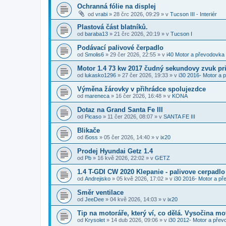
Ochranná fólie na displej
od
vrabi
»
28 črc 2026, 09:29
» v
Tucson III - Interiér
Plastová část blatníků.
od
baraba13
»
21 črc 2026, 20:19
» v
Tucson I
Podávací palivové čerpadlo
od
Smolis6
»
29 čer 2026, 22:55
» v
i40 Motor a převodovka
Motor 1.4 73 kw 2017 čudný sekundovy zvuk pri
od
lukasko1296
»
27 čer 2026, 19:33
» v
i30 2016- Motor a 
Výměna žárovky v přihrádce spolujezdce
od
mareneca
»
16 čer 2026, 16:48
» v
KONA
Dotaz na Grand Santa Fe III
od
Picaso
»
11 čer 2026, 08:07
» v
SANTA FE III
Blikače
od
i5oss
»
05 čer 2026, 14:40
» v
ix20
Prodej Hyundai Getz 1.4
od
Pb
»
16 kvě 2026, 22:02
» v
GETZ
1.4 T-GDI CW 2020 Klepanie - palivove cerpadlo
od
Andrejisko
»
05 kvě 2026, 17:02
» v
i30 2016- Motor a p
Směr ventilace
od
JeeDee
»
04 kvě 2026, 14:03
» v
ix20
Tip na motoráře, který ví, co dělá. Vysočina m
od
Krysolet
»
14 dub 2026, 09:06
» v
i30 2012- Motor a pře