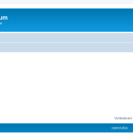
rum
ai
Vyhledávání 
ODPOVĚDI