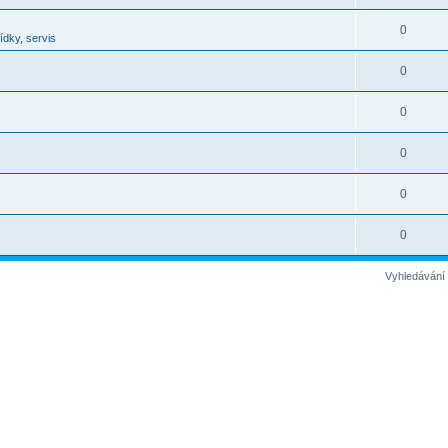
0
ídky, servis
0
0
0
0
j
0
Vyhledávání 