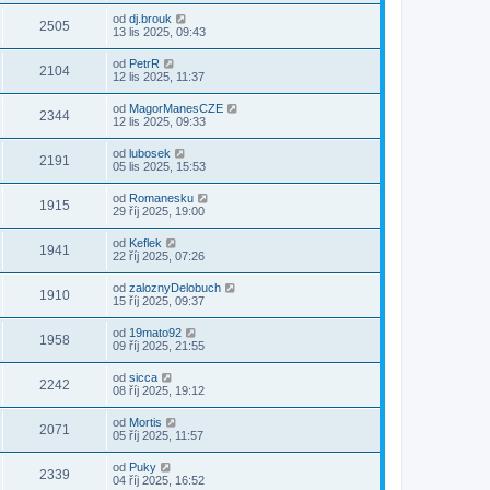
od
dj.brouk
2505
13 lis 2025, 09:43
od
PetrR
2104
12 lis 2025, 11:37
od
MagorManesCZE
2344
12 lis 2025, 09:33
od
lubosek
2191
05 lis 2025, 15:53
od
Romanesku
1915
29 říj 2025, 19:00
od
Keflek
1941
22 říj 2025, 07:26
od
zaloznyDelobuch
1910
15 říj 2025, 09:37
od
19mato92
1958
09 říj 2025, 21:55
od
sicca
2242
08 říj 2025, 19:12
od
Mortis
2071
05 říj 2025, 11:57
od
Puky
2339
04 říj 2025, 16:52