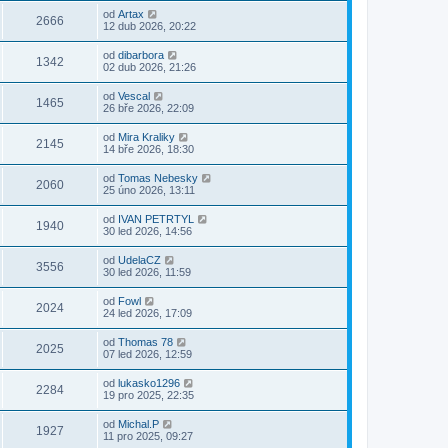
od
Artax
2666
12 dub 2026, 20:22
od
dibarbora
1342
02 dub 2026, 21:26
od
Vescal
1465
26 bře 2026, 22:09
od
Mira Kraliky
2145
14 bře 2026, 18:30
od
Tomas Nebesky
2060
25 úno 2026, 13:11
od
IVAN PETRTYL
1940
30 led 2026, 14:56
od
UdelaCZ
3556
30 led 2026, 11:59
od
Fowl
2024
24 led 2026, 17:09
od
Thomas 78
2025
07 led 2026, 12:59
od
lukasko1296
2284
19 pro 2025, 22:35
od
Michal.P
1927
11 pro 2025, 09:27