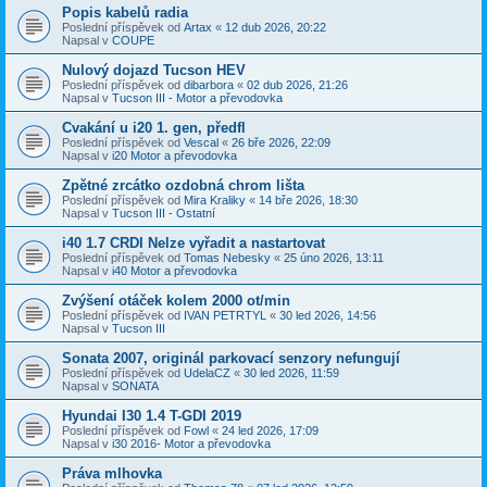
Popis kabelů radia
Poslední příspěvek od
Artax
«
12 dub 2026, 20:22
Napsal v
COUPE
Nulový dojazd Tucson HEV
Poslední příspěvek od
dibarbora
«
02 dub 2026, 21:26
Napsal v
Tucson III - Motor a převodovka
Cvakání u i20 1. gen, předfl
Poslední příspěvek od
Vescal
«
26 bře 2026, 22:09
Napsal v
i20 Motor a převodovka
Zpětné zrcátko ozdobná chrom lišta
Poslední příspěvek od
Mira Kraliky
«
14 bře 2026, 18:30
Napsal v
Tucson III - Ostatní
i40 1.7 CRDI Nelze vyřadit a nastartovat
Poslední příspěvek od
Tomas Nebesky
«
25 úno 2026, 13:11
Napsal v
i40 Motor a převodovka
Zvýšení otáček kolem 2000 ot/min
Poslední příspěvek od
IVAN PETRTYL
«
30 led 2026, 14:56
Napsal v
Tucson III
Sonata 2007, originál parkovací senzory nefungují
Poslední příspěvek od
UdelaCZ
«
30 led 2026, 11:59
Napsal v
SONATA
Hyundai I30 1.4 T-GDI 2019
Poslední příspěvek od
Fowl
«
24 led 2026, 17:09
Napsal v
i30 2016- Motor a převodovka
Práva mlhovka