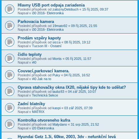
Hlavny USB port odpaja zariadenia
Poslední příspěvek od
zaloznyDelobuch
«
15 říj 2025, 09:37
Napsal v
i30 2016- Elektronika
Parkovacia kamera
Poslední příspěvek od
19mato92
«
09 říj 2025, 21:55
Napsal v
i30 2016- Elektronika
Prodám vzpěry kapoty
Poslední příspěvek od
sicca
«
08 říj 2025, 19:12
Napsal v
Tucson III - Ostatní
čidlo teploty
Poslední příspěvek od
Mortis
«
05 říj 2025, 11:57
Napsal v
i40
Couvací,parkovací kamera.
Poslední příspěvek od
Puky
«
04 říj 2025, 16:52
Napsal v
i40 Jak na to
Oprava stahovačky okna IX20, nějaké tipy kde to udělat?
Poslední příspěvek od
laubz83
«
04 zář 2025, 10:07
Napsal v
Technická Sekce
Zadní blatníky
Poslední příspěvek od
kaspi
«
03 zář 2025, 07:39
Napsal v
MATRIX
Kontrolka otvoreneho kufra
Poslední příspěvek od
Malydano
«
31 srp 2025, 21:52
Napsal v
i20 Elektronika
Hyundai Getz 1.3i, 60kw, 2003, 3dv - nefunkční levá