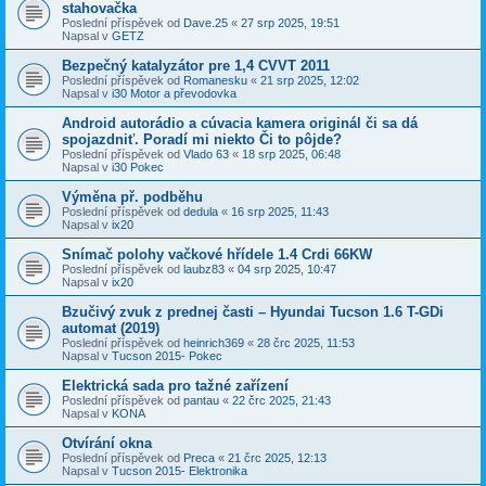
stahovačka
Poslední příspěvek od
Dave.25
«
27 srp 2025, 19:51
Napsal v
GETZ
Bezpečný katalyzátor pre 1,4 CVVT 2011
Poslední příspěvek od
Romanesku
«
21 srp 2025, 12:02
Napsal v
i30 Motor a převodovka
Android autorádio a cúvacia kamera originál či sa dá
spojazdniť. Poradí mi niekto Či to pôjde?
Poslední příspěvek od
Vlado 63
«
18 srp 2025, 06:48
Napsal v
i30 Pokec
Výměna př. podběhu
Poslední příspěvek od
dedula
«
16 srp 2025, 11:43
Napsal v
ix20
Snímač polohy vačkové hřídele 1.4 Crdi 66KW
Poslední příspěvek od
laubz83
«
04 srp 2025, 10:47
Napsal v
ix20
Bzučivý zvuk z prednej časti – Hyundai Tucson 1.6 T-GDi
automat (2019)
Poslední příspěvek od
heinrich369
«
28 črc 2025, 11:53
Napsal v
Tucson 2015- Pokec
Elektrická sada pro tažné zařízení
Poslední příspěvek od
pantau
«
22 črc 2025, 21:43
Napsal v
KONA
Otvírání okna
Poslední příspěvek od
Preca
«
21 črc 2025, 12:13
Napsal v
Tucson 2015- Elektronika