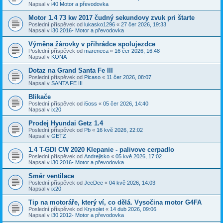
Napsal v
i40 Motor a převodovka
Motor 1.4 73 kw 2017 čudný sekundovy zvuk pri štarte
Poslední příspěvek od
lukasko1296
«
27 čer 2026, 19:33
Napsal v
i30 2016- Motor a převodovka
Výměna žárovky v přihrádce spolujezdce
Poslední příspěvek od
mareneca
«
16 čer 2026, 16:48
Napsal v
KONA
Dotaz na Grand Santa Fe III
Poslední příspěvek od
Picaso
«
11 čer 2026, 08:07
Napsal v
SANTA FE III
Blikače
Poslední příspěvek od
i5oss
«
05 čer 2026, 14:40
Napsal v
ix20
Prodej Hyundai Getz 1.4
Poslední příspěvek od
Pb
«
16 kvě 2026, 22:02
Napsal v
GETZ
1.4 T-GDI CW 2020 Klepanie - palivove cerpadlo
Poslední příspěvek od
Andrejisko
«
05 kvě 2026, 17:02
Napsal v
i30 2016- Motor a převodovka
Směr ventilace
Poslední příspěvek od
JeeDee
«
04 kvě 2026, 14:03
Napsal v
ix20
Tip na motoráře, který ví, co dělá. Vysočina motor G4FA
Poslední příspěvek od
Krysolet
«
14 dub 2026, 09:06
Napsal v
i30 2012- Motor a převodovka