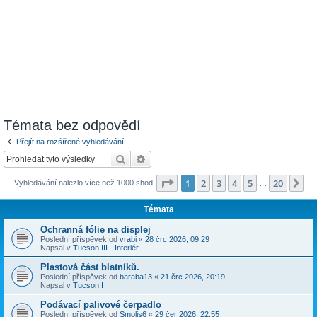
Témata bez odpovědí
Přejít na rozšířené vyhledávání
Hledat
Pokročilé hledání
Stránka
1
z
20
1
2
3
4
5
20
Da
Vyhledávání nalezlo více než 1000 shod
…
Témata
Ochranná fólie na displej
Poslední příspěvek od
vrabi
«
28 črc 2026, 09:29
Napsal v
Tucson III - Interiér
Plastová část blatníků.
Poslední příspěvek od
baraba13
«
21 črc 2026, 20:19
Napsal v
Tucson I
Podávací palivové čerpadlo
Poslední příspěvek od
Smolis6
«
29 čer 2026, 22:55