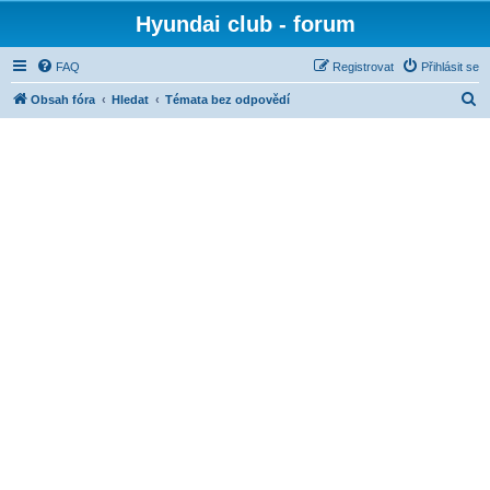
Hyundai club - forum
FAQ
Registrovat
Přihlásit se
H
Obsah fóra
Hledat
Témata bez odpovědí
l
e
d
a
t