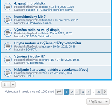
4. garační prohlídka
Poslední příspěvek od
bend
«
16 črc 2025, 12:02
Napsal v
Tucson III - Garanční prohlídky, servis
homokineticky klb ?
Poslední příspěvek od
tukannn
«
06 črc 2025, 20:32
Napsal v
i40 Podvozek a řízení
Výměna rádia za velký displej
Poslední příspěvek od
Min
«
23 čer 2025, 12:28
Napsal v
i30 2016- Elektronika
Chyba motoru a zvýšené otáčky volnoběhu
Poslední příspěvek od
gusep
«
19 čer 2025, 08:38
Napsal v
SONATA
Výměna žárovky H7
Poslední příspěvek od
ondra_15
«
07 čer 2025, 19:36
Napsal v
i40 Elektronika
Nabíjanie štartovacej batérie z vysokonapäťovej
Poslední příspěvek od
Yco
«
27 kvě 2025, 10:45
Napsal v
IONIQ
Stránka
1
z
20
1
2
3
4
5
20
Da
Vyhledávání nalezlo více než 1000 shod
…
Přejít na