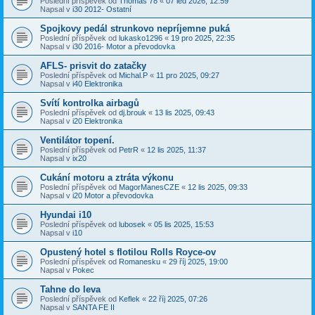
Poslední příspěvek od
Thomas 78
«
07 led 2026, 12:59
Napsal v
i30 2012- Ostatní
Spojkovy pedál strunkovo nepríjemne puká
Poslední příspěvek od
lukasko1296
«
19 pro 2025, 22:35
Napsal v
i30 2016- Motor a převodovka
AFLS- prisvit do zatačky
Poslední příspěvek od
Michal.P
«
11 pro 2025, 09:27
Napsal v
i40 Elektronika
Svítí kontrolka airbagů
Poslední příspěvek od
dj.brouk
«
13 lis 2025, 09:43
Napsal v
i20 Elektronika
Ventilátor topení.
Poslední příspěvek od
PetrR
«
12 lis 2025, 11:37
Napsal v
ix20
Cukání motoru a ztráta výkonu
Poslední příspěvek od
MagorManesCZE
«
12 lis 2025, 09:33
Napsal v
i20 Motor a převodovka
Hyundai i10
Poslední příspěvek od
lubosek
«
05 lis 2025, 15:53
Napsal v
i10
Opustený hotel s flotilou Rolls Royce-ov
Poslední příspěvek od
Romanesku
«
29 říj 2025, 19:00
Napsal v
Pokec
Tahne do leva
Poslední příspěvek od
Keflek
«
22 říj 2025, 07:26
Napsal v
SANTA FE II