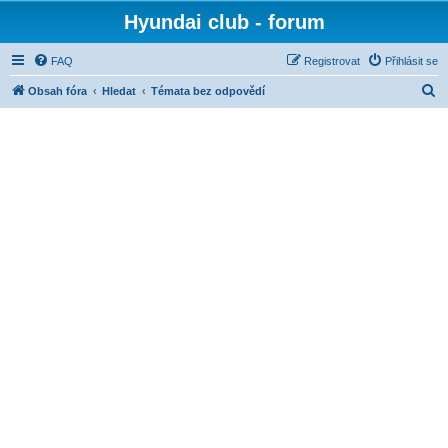
Hyundai club - forum
FAQ
Registrovat
Přihlásit se
H
Obsah fóra
Hledat
Témata bez odpovědí
l
e
d
a
t