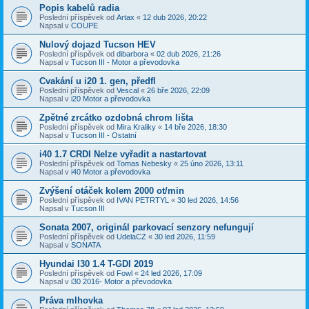
Popis kabelů radia
Poslední příspěvek od
Artax
«
12 dub 2026, 20:22
Napsal v
COUPE
Nulový dojazd Tucson HEV
Poslední příspěvek od
dibarbora
«
02 dub 2026, 21:26
Napsal v
Tucson III - Motor a převodovka
Cvakání u i20 1. gen, předfl
Poslední příspěvek od
Vescal
«
26 bře 2026, 22:09
Napsal v
i20 Motor a převodovka
Zpětné zrcátko ozdobná chrom lišta
Poslední příspěvek od
Mira Kraliky
«
14 bře 2026, 18:30
Napsal v
Tucson III - Ostatní
i40 1.7 CRDI Nelze vyřadit a nastartovat
Poslední příspěvek od
Tomas Nebesky
«
25 úno 2026, 13:11
Napsal v
i40 Motor a převodovka
Zvýšení otáček kolem 2000 ot/min
Poslední příspěvek od
IVAN PETRTYL
«
30 led 2026, 14:56
Napsal v
Tucson III
Sonata 2007, originál parkovací senzory nefungují
Poslední příspěvek od
UdelaCZ
«
30 led 2026, 11:59
Napsal v
SONATA
Hyundai I30 1.4 T-GDI 2019
Poslední příspěvek od
Fowl
«
24 led 2026, 17:09
Napsal v
i30 2016- Motor a převodovka
Práva mlhovka