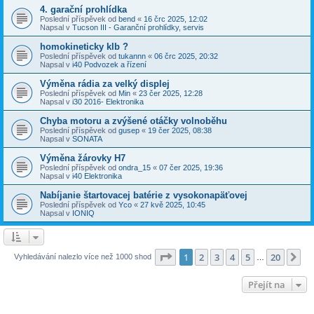
4. garační prohlídka
Poslední příspěvek od
bend
«
16 črc 2025, 12:02
Napsal v
Tucson III - Garanční prohlídky, servis
homokineticky klb ?
Poslední příspěvek od
tukannn
«
06 črc 2025, 20:32
Napsal v
i40 Podvozek a řízení
Výměna rádia za velký displej
Poslední příspěvek od
Min
«
23 čer 2025, 12:28
Napsal v
i30 2016- Elektronika
Chyba motoru a zvýšené otáčky volnoběhu
Poslední příspěvek od
gusep
«
19 čer 2025, 08:38
Napsal v
SONATA
Výměna žárovky H7
Poslední příspěvek od
ondra_15
«
07 čer 2025, 19:36
Napsal v
i40 Elektronika
Nabíjanie štartovacej batérie z vysokonapäťovej
Poslední příspěvek od
Yco
«
27 kvě 2025, 10:45
Napsal v
IONIQ
Stránka
1
z
20
1
2
3
4
5
20
Da
Vyhledávání nalezlo více než 1000 shod
…
Přejít na