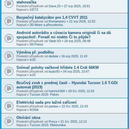
stahovačka
Poslední příspěvek od
Dave.25
«
27 srp 2025, 19:51
Napsal v
GETZ
Bezpečný katalyzátor pre 1,4 CVVT 2011
Poslední příspěvek od
Romanesku
«
21 srp 2025, 12:02
Napsal v
i30 Motor a převodovka
Android autorádio a cúvacia kamera originál či sa dá
spojazdniť. Poradí mi niekto Či to pôjde?
Poslední příspěvek od
Vlado 63
«
18 srp 2025, 06:48
Napsal v
i30 Pokec
Výměna př. podběhu
Poslední příspěvek od
dedula
«
16 srp 2025, 11:43
Napsal v
ix20
Snímač polohy vačkové hřídele 1.4 Crdi 66KW
Poslední příspěvek od
laubz83
«
04 srp 2025, 10:47
Napsal v
ix20
Bzučivý zvuk z prednej časti – Hyundai Tucson 1.6 T-GDi
automat (2019)
Poslední příspěvek od
heinrich369
«
28 črc 2025, 11:53
Napsal v
Tucson 2015- Pokec
Elektrická sada pro tažné zařízení
Poslední příspěvek od
pantau
«
22 črc 2025, 21:43
Napsal v
KONA
Otvírání okna
Poslední příspěvek od
Preca
«
21 črc 2025, 12:13
Napsal v
Tucson 2015- Elektronika