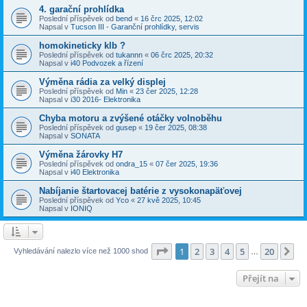
4. garační prohlídka
Poslední příspěvek od
bend
«
16 črc 2025, 12:02
Napsal v
Tucson III - Garanční prohlídky, servis
homokineticky klb ?
Poslední příspěvek od
tukannn
«
06 črc 2025, 20:32
Napsal v
i40 Podvozek a řízení
Výměna rádia za velký displej
Poslední příspěvek od
Min
«
23 čer 2025, 12:28
Napsal v
i30 2016- Elektronika
Chyba motoru a zvýšené otáčky volnoběhu
Poslední příspěvek od
gusep
«
19 čer 2025, 08:38
Napsal v
SONATA
Výměna žárovky H7
Poslední příspěvek od
ondra_15
«
07 čer 2025, 19:36
Napsal v
i40 Elektronika
Nabíjanie štartovacej batérie z vysokonapäťovej
Poslední příspěvek od
Yco
«
27 kvě 2025, 10:45
Napsal v
IONIQ
Stránka
1
z
20
1
2
3
4
5
20
Da
Vyhledávání nalezlo více než 1000 shod
…
Přejít na