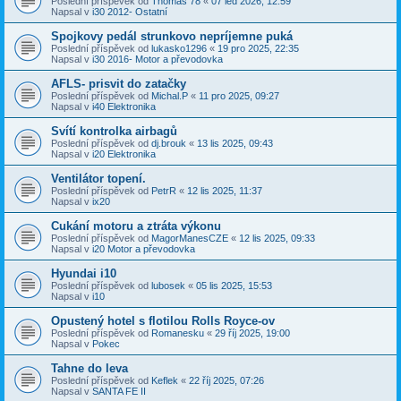
Poslední příspěvek od
Thomas 78
«
07 led 2026, 12:59
Napsal v
i30 2012- Ostatní
Spojkovy pedál strunkovo nepríjemne puká
Poslední příspěvek od
lukasko1296
«
19 pro 2025, 22:35
Napsal v
i30 2016- Motor a převodovka
AFLS- prisvit do zatačky
Poslední příspěvek od
Michal.P
«
11 pro 2025, 09:27
Napsal v
i40 Elektronika
Svítí kontrolka airbagů
Poslední příspěvek od
dj.brouk
«
13 lis 2025, 09:43
Napsal v
i20 Elektronika
Ventilátor topení.
Poslední příspěvek od
PetrR
«
12 lis 2025, 11:37
Napsal v
ix20
Cukání motoru a ztráta výkonu
Poslední příspěvek od
MagorManesCZE
«
12 lis 2025, 09:33
Napsal v
i20 Motor a převodovka
Hyundai i10
Poslední příspěvek od
lubosek
«
05 lis 2025, 15:53
Napsal v
i10
Opustený hotel s flotilou Rolls Royce-ov
Poslední příspěvek od
Romanesku
«
29 říj 2025, 19:00
Napsal v
Pokec
Tahne do leva
Poslední příspěvek od
Keflek
«
22 říj 2025, 07:26
Napsal v
SANTA FE II