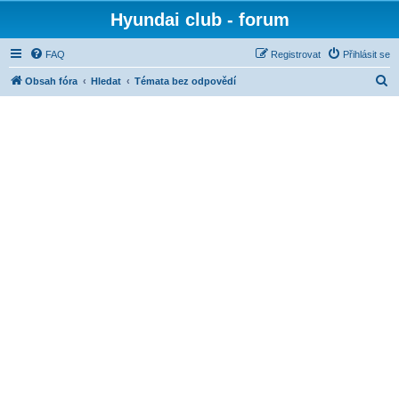
Hyundai club - forum
FAQ
Registrovat
Přihlásit se
H
Obsah fóra
Hledat
Témata bez odpovědí
l
e
d
a
t