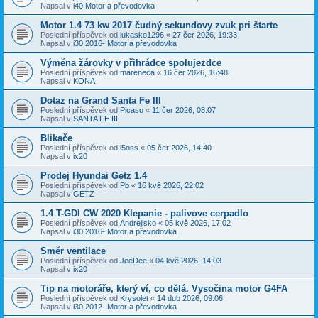
Napsal v
i40 Motor a převodovka
Motor 1.4 73 kw 2017 čudný sekundovy zvuk pri štarte
Poslední příspěvek od
lukasko1296
«
27 čer 2026, 19:33
Napsal v
i30 2016- Motor a převodovka
Výměna žárovky v přihrádce spolujezdce
Poslední příspěvek od
mareneca
«
16 čer 2026, 16:48
Napsal v
KONA
Dotaz na Grand Santa Fe III
Poslední příspěvek od
Picaso
«
11 čer 2026, 08:07
Napsal v
SANTA FE III
Blikače
Poslední příspěvek od
i5oss
«
05 čer 2026, 14:40
Napsal v
ix20
Prodej Hyundai Getz 1.4
Poslední příspěvek od
Pb
«
16 kvě 2026, 22:02
Napsal v
GETZ
1.4 T-GDI CW 2020 Klepanie - palivove cerpadlo
Poslední příspěvek od
Andrejisko
«
05 kvě 2026, 17:02
Napsal v
i30 2016- Motor a převodovka
Směr ventilace
Poslední příspěvek od
JeeDee
«
04 kvě 2026, 14:03
Napsal v
ix20
Tip na motoráře, který ví, co dělá. Vysočina motor G4FA
Poslední příspěvek od
Krysolet
«
14 dub 2026, 09:06
Napsal v
i30 2012- Motor a převodovka