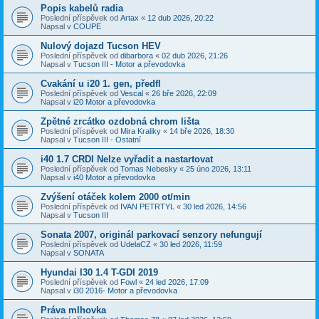
Popis kabelů radia
Poslední příspěvek od
Artax
«
12 dub 2026, 20:22
Napsal v
COUPE
Nulový dojazd Tucson HEV
Poslední příspěvek od
dibarbora
«
02 dub 2026, 21:26
Napsal v
Tucson III - Motor a převodovka
Cvakání u i20 1. gen, předfl
Poslední příspěvek od
Vescal
«
26 bře 2026, 22:09
Napsal v
i20 Motor a převodovka
Zpětné zrcátko ozdobná chrom lišta
Poslední příspěvek od
Mira Kraliky
«
14 bře 2026, 18:30
Napsal v
Tucson III - Ostatní
i40 1.7 CRDI Nelze vyřadit a nastartovat
Poslední příspěvek od
Tomas Nebesky
«
25 úno 2026, 13:11
Napsal v
i40 Motor a převodovka
Zvýšení otáček kolem 2000 ot/min
Poslední příspěvek od
IVAN PETRTYL
«
30 led 2026, 14:56
Napsal v
Tucson III
Sonata 2007, originál parkovací senzory nefungují
Poslední příspěvek od
UdelaCZ
«
30 led 2026, 11:59
Napsal v
SONATA
Hyundai I30 1.4 T-GDI 2019
Poslední příspěvek od
Fowl
«
24 led 2026, 17:09
Napsal v
i30 2016- Motor a převodovka
Práva mlhovka