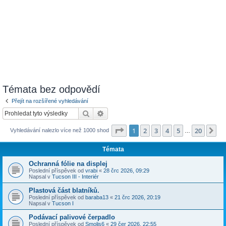
Témata bez odpovědí
Přejít na rozšířené vyhledávání
Hledat
Pokročilé hledání
Stránka
1
z
20
1
2
3
4
5
20
Da
Vyhledávání nalezlo více než 1000 shod
…
Témata
Ochranná fólie na displej
Poslední příspěvek od
vrabi
«
28 črc 2026, 09:29
Napsal v
Tucson III - Interiér
Plastová část blatníků.
Poslední příspěvek od
baraba13
«
21 črc 2026, 20:19
Napsal v
Tucson I
Podávací palivové čerpadlo
Poslední příspěvek od
Smolis6
«
29 čer 2026, 22:55