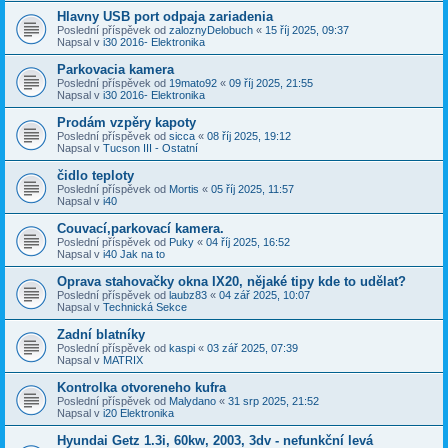
Hlavny USB port odpaja zariadenia
Poslední příspěvek od
zaloznyDelobuch
«
15 říj 2025, 09:37
Napsal v
i30 2016- Elektronika
Parkovacia kamera
Poslední příspěvek od
19mato92
«
09 říj 2025, 21:55
Napsal v
i30 2016- Elektronika
Prodám vzpěry kapoty
Poslední příspěvek od
sicca
«
08 říj 2025, 19:12
Napsal v
Tucson III - Ostatní
čidlo teploty
Poslední příspěvek od
Mortis
«
05 říj 2025, 11:57
Napsal v
i40
Couvací,parkovací kamera.
Poslední příspěvek od
Puky
«
04 říj 2025, 16:52
Napsal v
i40 Jak na to
Oprava stahovačky okna IX20, nějaké tipy kde to udělat?
Poslední příspěvek od
laubz83
«
04 zář 2025, 10:07
Napsal v
Technická Sekce
Zadní blatníky
Poslední příspěvek od
kaspi
«
03 zář 2025, 07:39
Napsal v
MATRIX
Kontrolka otvoreneho kufra
Poslední příspěvek od
Malydano
«
31 srp 2025, 21:52
Napsal v
i20 Elektronika
Hyundai Getz 1.3i, 60kw, 2003, 3dv - nefunkční levá