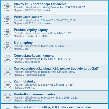
Hlavny USB port odpaja zariadenia
Poslední příspěvek od
zaloznyDelobuch
«
15 říj 2025, 09:37
Napsal v
i30 2016- Elektronika
Parkovacia kamera
Poslední příspěvek od
19mato92
«
09 říj 2025, 21:55
Napsal v
i30 2016- Elektronika
Prodám vzpěry kapoty
Poslední příspěvek od
sicca
«
08 říj 2025, 19:12
Napsal v
Tucson III - Ostatní
čidlo teploty
Poslední příspěvek od
Mortis
«
05 říj 2025, 11:57
Napsal v
i40
Couvací,parkovací kamera.
Poslední příspěvek od
Puky
«
04 říj 2025, 16:52
Napsal v
i40 Jak na to
Oprava stahovačky okna IX20, nějaké tipy kde to udělat?
Poslední příspěvek od
laubz83
«
04 zář 2025, 10:07
Napsal v
Technická Sekce
Zadní blatníky
Poslední příspěvek od
kaspi
«
03 zář 2025, 07:39
Napsal v
MATRIX
Kontrolka otvoreneho kufra
Poslední příspěvek od
Malydano
«
31 srp 2025, 21:52
Napsal v
i20 Elektronika
Hyundai Getz 1.3i, 60kw, 2003, 3dv - nefunkční levá