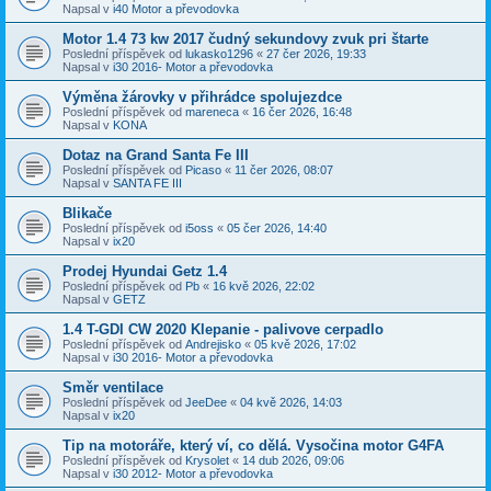
Napsal v
i40 Motor a převodovka
Motor 1.4 73 kw 2017 čudný sekundovy zvuk pri štarte
Poslední příspěvek od
lukasko1296
«
27 čer 2026, 19:33
Napsal v
i30 2016- Motor a převodovka
Výměna žárovky v přihrádce spolujezdce
Poslední příspěvek od
mareneca
«
16 čer 2026, 16:48
Napsal v
KONA
Dotaz na Grand Santa Fe III
Poslední příspěvek od
Picaso
«
11 čer 2026, 08:07
Napsal v
SANTA FE III
Blikače
Poslední příspěvek od
i5oss
«
05 čer 2026, 14:40
Napsal v
ix20
Prodej Hyundai Getz 1.4
Poslední příspěvek od
Pb
«
16 kvě 2026, 22:02
Napsal v
GETZ
1.4 T-GDI CW 2020 Klepanie - palivove cerpadlo
Poslední příspěvek od
Andrejisko
«
05 kvě 2026, 17:02
Napsal v
i30 2016- Motor a převodovka
Směr ventilace
Poslední příspěvek od
JeeDee
«
04 kvě 2026, 14:03
Napsal v
ix20
Tip na motoráře, který ví, co dělá. Vysočina motor G4FA
Poslední příspěvek od
Krysolet
«
14 dub 2026, 09:06
Napsal v
i30 2012- Motor a převodovka