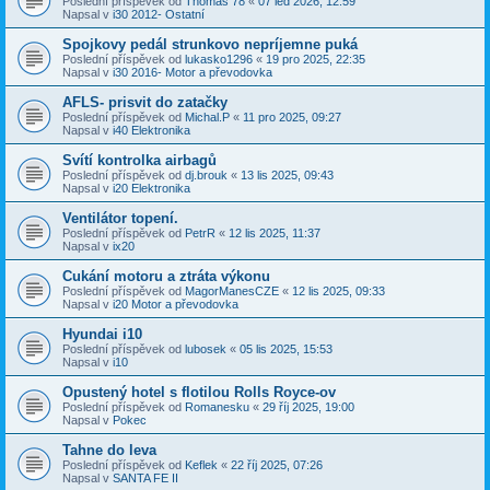
Poslední příspěvek od
Thomas 78
«
07 led 2026, 12:59
Napsal v
i30 2012- Ostatní
Spojkovy pedál strunkovo nepríjemne puká
Poslední příspěvek od
lukasko1296
«
19 pro 2025, 22:35
Napsal v
i30 2016- Motor a převodovka
AFLS- prisvit do zatačky
Poslední příspěvek od
Michal.P
«
11 pro 2025, 09:27
Napsal v
i40 Elektronika
Svítí kontrolka airbagů
Poslední příspěvek od
dj.brouk
«
13 lis 2025, 09:43
Napsal v
i20 Elektronika
Ventilátor topení.
Poslední příspěvek od
PetrR
«
12 lis 2025, 11:37
Napsal v
ix20
Cukání motoru a ztráta výkonu
Poslední příspěvek od
MagorManesCZE
«
12 lis 2025, 09:33
Napsal v
i20 Motor a převodovka
Hyundai i10
Poslední příspěvek od
lubosek
«
05 lis 2025, 15:53
Napsal v
i10
Opustený hotel s flotilou Rolls Royce-ov
Poslední příspěvek od
Romanesku
«
29 říj 2025, 19:00
Napsal v
Pokec
Tahne do leva
Poslední příspěvek od
Keflek
«
22 říj 2025, 07:26
Napsal v
SANTA FE II