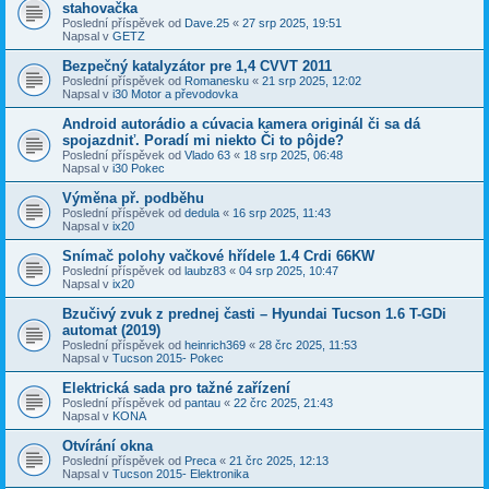
stahovačka
Poslední příspěvek od
Dave.25
«
27 srp 2025, 19:51
Napsal v
GETZ
Bezpečný katalyzátor pre 1,4 CVVT 2011
Poslední příspěvek od
Romanesku
«
21 srp 2025, 12:02
Napsal v
i30 Motor a převodovka
Android autorádio a cúvacia kamera originál či sa dá
spojazdniť. Poradí mi niekto Či to pôjde?
Poslední příspěvek od
Vlado 63
«
18 srp 2025, 06:48
Napsal v
i30 Pokec
Výměna př. podběhu
Poslední příspěvek od
dedula
«
16 srp 2025, 11:43
Napsal v
ix20
Snímač polohy vačkové hřídele 1.4 Crdi 66KW
Poslední příspěvek od
laubz83
«
04 srp 2025, 10:47
Napsal v
ix20
Bzučivý zvuk z prednej časti – Hyundai Tucson 1.6 T-GDi
automat (2019)
Poslední příspěvek od
heinrich369
«
28 črc 2025, 11:53
Napsal v
Tucson 2015- Pokec
Elektrická sada pro tažné zařízení
Poslední příspěvek od
pantau
«
22 črc 2025, 21:43
Napsal v
KONA
Otvírání okna
Poslední příspěvek od
Preca
«
21 črc 2025, 12:13
Napsal v
Tucson 2015- Elektronika