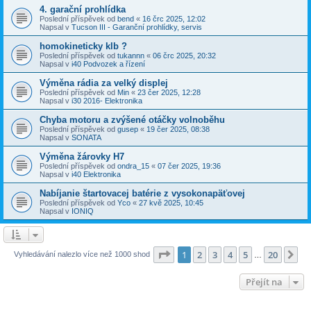
4. garační prohlídka
Poslední příspěvek od
bend
«
16 črc 2025, 12:02
Napsal v
Tucson III - Garanční prohlídky, servis
homokineticky klb ?
Poslední příspěvek od
tukannn
«
06 črc 2025, 20:32
Napsal v
i40 Podvozek a řízení
Výměna rádia za velký displej
Poslední příspěvek od
Min
«
23 čer 2025, 12:28
Napsal v
i30 2016- Elektronika
Chyba motoru a zvýšené otáčky volnoběhu
Poslední příspěvek od
gusep
«
19 čer 2025, 08:38
Napsal v
SONATA
Výměna žárovky H7
Poslední příspěvek od
ondra_15
«
07 čer 2025, 19:36
Napsal v
i40 Elektronika
Nabíjanie štartovacej batérie z vysokonapäťovej
Poslední příspěvek od
Yco
«
27 kvě 2025, 10:45
Napsal v
IONIQ
Stránka
1
z
20
1
2
3
4
5
20
Da
Vyhledávání nalezlo více než 1000 shod
…
Přejít na