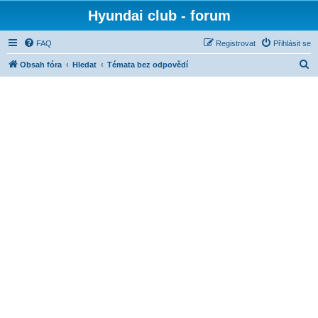
Hyundai club - forum
FAQ
Registrovat
Přihlásit se
H
Obsah fóra
Hledat
Témata bez odpovědí
l
e
d
a
t