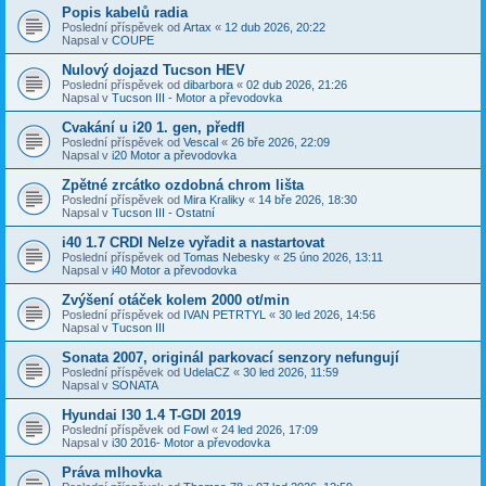
Popis kabelů radia
Poslední příspěvek od
Artax
«
12 dub 2026, 20:22
Napsal v
COUPE
Nulový dojazd Tucson HEV
Poslední příspěvek od
dibarbora
«
02 dub 2026, 21:26
Napsal v
Tucson III - Motor a převodovka
Cvakání u i20 1. gen, předfl
Poslední příspěvek od
Vescal
«
26 bře 2026, 22:09
Napsal v
i20 Motor a převodovka
Zpětné zrcátko ozdobná chrom lišta
Poslední příspěvek od
Mira Kraliky
«
14 bře 2026, 18:30
Napsal v
Tucson III - Ostatní
i40 1.7 CRDI Nelze vyřadit a nastartovat
Poslední příspěvek od
Tomas Nebesky
«
25 úno 2026, 13:11
Napsal v
i40 Motor a převodovka
Zvýšení otáček kolem 2000 ot/min
Poslední příspěvek od
IVAN PETRTYL
«
30 led 2026, 14:56
Napsal v
Tucson III
Sonata 2007, originál parkovací senzory nefungují
Poslední příspěvek od
UdelaCZ
«
30 led 2026, 11:59
Napsal v
SONATA
Hyundai I30 1.4 T-GDI 2019
Poslední příspěvek od
Fowl
«
24 led 2026, 17:09
Napsal v
i30 2016- Motor a převodovka
Práva mlhovka