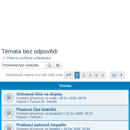
Témata bez odpovědí
Přejít na rozšířené vyhledávání
Hledat
Pokročilé hledání
Stránka
1
z
20
1
2
3
4
5
20
Da
Vyhledávání nalezlo více než 1000 shod
…
Témata
Ochranná fólie na displej
Poslední příspěvek od
vrabi
«
28 črc 2026, 09:29
Napsal v
Tucson III - Interiér
Plastová část blatníků.
Poslední příspěvek od
baraba13
«
21 črc 2026, 20:19
Napsal v
Tucson I
Podávací palivové čerpadlo
Poslední příspěvek od
Smolis6
«
29 čer 2026, 22:55