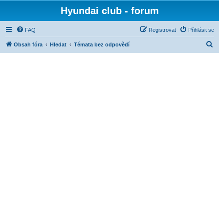
Hyundai club - forum
FAQ
Registrovat
Přihlásit se
H
Obsah fóra
Hledat
Témata bez odpovědí
l
e
d
a
t