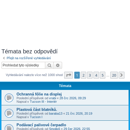
Témata bez odpovědí
Přejít na rozšířené vyhledávání
Hledat
Pokročilé hledání
Stránka
1
z
20
1
2
3
4
5
20
Da
Vyhledávání nalezlo více než 1000 shod
…
Témata
Ochranná fólie na displej
Poslední příspěvek od
vrabi
«
28 črc 2026, 09:29
Napsal v
Tucson III - Interiér
Plastová část blatníků.
Poslední příspěvek od
baraba13
«
21 črc 2026, 20:19
Napsal v
Tucson I
Podávací palivové čerpadlo
Poslední příspěvek od
Smolis6
«
29 čer 2026, 22:55