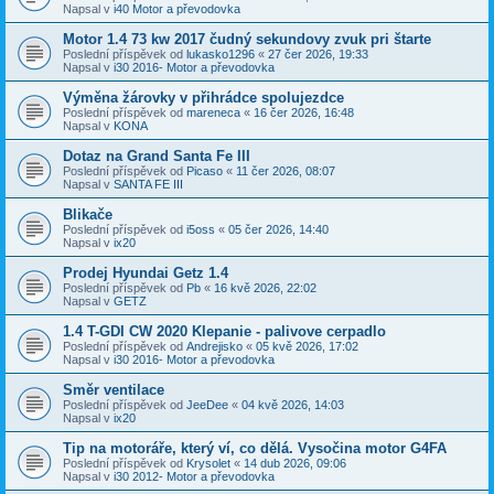
Napsal v
i40 Motor a převodovka
Motor 1.4 73 kw 2017 čudný sekundovy zvuk pri štarte
Poslední příspěvek od
lukasko1296
«
27 čer 2026, 19:33
Napsal v
i30 2016- Motor a převodovka
Výměna žárovky v přihrádce spolujezdce
Poslední příspěvek od
mareneca
«
16 čer 2026, 16:48
Napsal v
KONA
Dotaz na Grand Santa Fe III
Poslední příspěvek od
Picaso
«
11 čer 2026, 08:07
Napsal v
SANTA FE III
Blikače
Poslední příspěvek od
i5oss
«
05 čer 2026, 14:40
Napsal v
ix20
Prodej Hyundai Getz 1.4
Poslední příspěvek od
Pb
«
16 kvě 2026, 22:02
Napsal v
GETZ
1.4 T-GDI CW 2020 Klepanie - palivove cerpadlo
Poslední příspěvek od
Andrejisko
«
05 kvě 2026, 17:02
Napsal v
i30 2016- Motor a převodovka
Směr ventilace
Poslední příspěvek od
JeeDee
«
04 kvě 2026, 14:03
Napsal v
ix20
Tip na motoráře, který ví, co dělá. Vysočina motor G4FA
Poslední příspěvek od
Krysolet
«
14 dub 2026, 09:06
Napsal v
i30 2012- Motor a převodovka