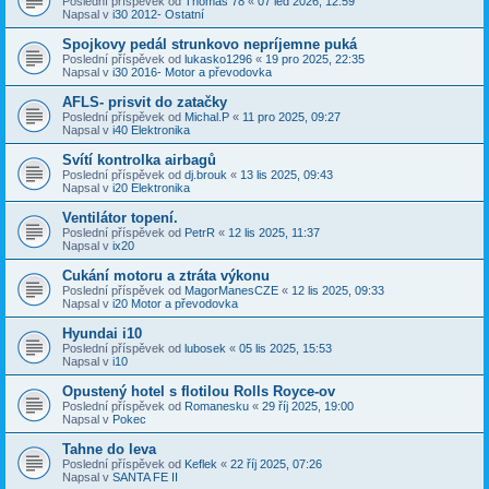
Poslední příspěvek od
Thomas 78
«
07 led 2026, 12:59
Napsal v
i30 2012- Ostatní
Spojkovy pedál strunkovo nepríjemne puká
Poslední příspěvek od
lukasko1296
«
19 pro 2025, 22:35
Napsal v
i30 2016- Motor a převodovka
AFLS- prisvit do zatačky
Poslední příspěvek od
Michal.P
«
11 pro 2025, 09:27
Napsal v
i40 Elektronika
Svítí kontrolka airbagů
Poslední příspěvek od
dj.brouk
«
13 lis 2025, 09:43
Napsal v
i20 Elektronika
Ventilátor topení.
Poslední příspěvek od
PetrR
«
12 lis 2025, 11:37
Napsal v
ix20
Cukání motoru a ztráta výkonu
Poslední příspěvek od
MagorManesCZE
«
12 lis 2025, 09:33
Napsal v
i20 Motor a převodovka
Hyundai i10
Poslední příspěvek od
lubosek
«
05 lis 2025, 15:53
Napsal v
i10
Opustený hotel s flotilou Rolls Royce-ov
Poslední příspěvek od
Romanesku
«
29 říj 2025, 19:00
Napsal v
Pokec
Tahne do leva
Poslední příspěvek od
Keflek
«
22 říj 2025, 07:26
Napsal v
SANTA FE II