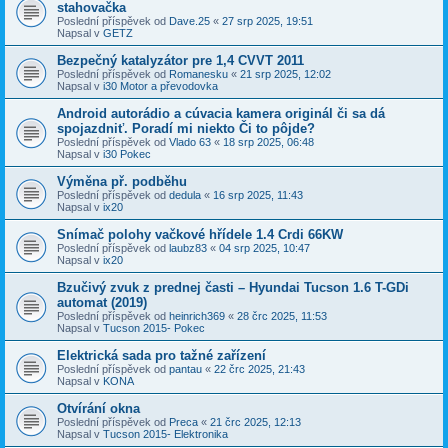
stahovačka
Poslední příspěvek od
Dave.25
«
27 srp 2025, 19:51
Napsal v
GETZ
Bezpečný katalyzátor pre 1,4 CVVT 2011
Poslední příspěvek od
Romanesku
«
21 srp 2025, 12:02
Napsal v
i30 Motor a převodovka
Android autorádio a cúvacia kamera originál či sa dá
spojazdniť. Poradí mi niekto Či to pôjde?
Poslední příspěvek od
Vlado 63
«
18 srp 2025, 06:48
Napsal v
i30 Pokec
Výměna př. podběhu
Poslední příspěvek od
dedula
«
16 srp 2025, 11:43
Napsal v
ix20
Snímač polohy vačkové hřídele 1.4 Crdi 66KW
Poslední příspěvek od
laubz83
«
04 srp 2025, 10:47
Napsal v
ix20
Bzučivý zvuk z prednej časti – Hyundai Tucson 1.6 T-GDi
automat (2019)
Poslední příspěvek od
heinrich369
«
28 črc 2025, 11:53
Napsal v
Tucson 2015- Pokec
Elektrická sada pro tažné zařízení
Poslední příspěvek od
pantau
«
22 črc 2025, 21:43
Napsal v
KONA
Otvírání okna
Poslední příspěvek od
Preca
«
21 črc 2025, 12:13
Napsal v
Tucson 2015- Elektronika