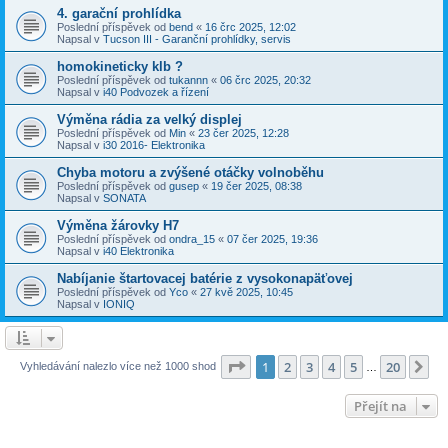
4. garační prohlídka
Poslední příspěvek od
bend
«
16 črc 2025, 12:02
Napsal v
Tucson III - Garanční prohlídky, servis
homokineticky klb ?
Poslední příspěvek od
tukannn
«
06 črc 2025, 20:32
Napsal v
i40 Podvozek a řízení
Výměna rádia za velký displej
Poslední příspěvek od
Min
«
23 čer 2025, 12:28
Napsal v
i30 2016- Elektronika
Chyba motoru a zvýšené otáčky volnoběhu
Poslední příspěvek od
gusep
«
19 čer 2025, 08:38
Napsal v
SONATA
Výměna žárovky H7
Poslední příspěvek od
ondra_15
«
07 čer 2025, 19:36
Napsal v
i40 Elektronika
Nabíjanie štartovacej batérie z vysokonapäťovej
Poslední příspěvek od
Yco
«
27 kvě 2025, 10:45
Napsal v
IONIQ
Stránka
1
z
20
1
2
3
4
5
20
Da
Vyhledávání nalezlo více než 1000 shod
…
Přejít na