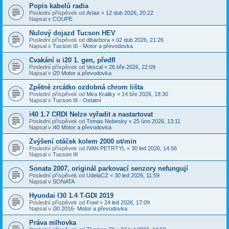
Popis kabelů radia
Poslední příspěvek od
Artax
«
12 dub 2026, 20:22
Napsal v
COUPE
Nulový dojazd Tucson HEV
Poslední příspěvek od
dibarbora
«
02 dub 2026, 21:26
Napsal v
Tucson III - Motor a převodovka
Cvakání u i20 1. gen, předfl
Poslední příspěvek od
Vescal
«
26 bře 2026, 22:09
Napsal v
i20 Motor a převodovka
Zpětné zrcátko ozdobná chrom lišta
Poslední příspěvek od
Mira Kraliky
«
14 bře 2026, 18:30
Napsal v
Tucson III - Ostatní
i40 1.7 CRDI Nelze vyřadit a nastartovat
Poslední příspěvek od
Tomas Nebesky
«
25 úno 2026, 13:11
Napsal v
i40 Motor a převodovka
Zvýšení otáček kolem 2000 ot/min
Poslední příspěvek od
IVAN PETRTYL
«
30 led 2026, 14:56
Napsal v
Tucson III
Sonata 2007, originál parkovací senzory nefungují
Poslední příspěvek od
UdelaCZ
«
30 led 2026, 11:59
Napsal v
SONATA
Hyundai I30 1.4 T-GDI 2019
Poslední příspěvek od
Fowl
«
24 led 2026, 17:09
Napsal v
i30 2016- Motor a převodovka
Práva mlhovka