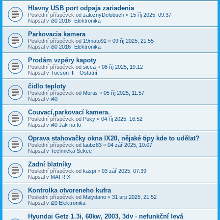
Hlavny USB port odpaja zariadenia
Poslední příspěvek od
zaloznyDelobuch
«
15 říj 2025, 09:37
Napsal v
i30 2016- Elektronika
Parkovacia kamera
Poslední příspěvek od
19mato92
«
09 říj 2025, 21:55
Napsal v
i30 2016- Elektronika
Prodám vzpěry kapoty
Poslední příspěvek od
sicca
«
08 říj 2025, 19:12
Napsal v
Tucson III - Ostatní
čidlo teploty
Poslední příspěvek od
Mortis
«
05 říj 2025, 11:57
Napsal v
i40
Couvací,parkovací kamera.
Poslední příspěvek od
Puky
«
04 říj 2025, 16:52
Napsal v
i40 Jak na to
Oprava stahovačky okna IX20, nějaké tipy kde to udělat?
Poslední příspěvek od
laubz83
«
04 zář 2025, 10:07
Napsal v
Technická Sekce
Zadní blatníky
Poslední příspěvek od
kaspi
«
03 zář 2025, 07:39
Napsal v
MATRIX
Kontrolka otvoreneho kufra
Poslední příspěvek od
Malydano
«
31 srp 2025, 21:52
Napsal v
i20 Elektronika
Hyundai Getz 1.3i, 60kw, 2003, 3dv - nefunkční levá