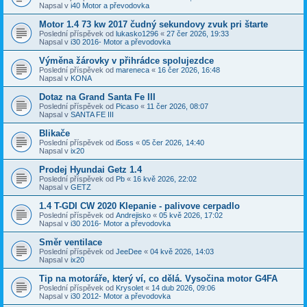
Napsal v
i40 Motor a převodovka
Motor 1.4 73 kw 2017 čudný sekundovy zvuk pri štarte
Poslední příspěvek od
lukasko1296
«
27 čer 2026, 19:33
Napsal v
i30 2016- Motor a převodovka
Výměna žárovky v přihrádce spolujezdce
Poslední příspěvek od
mareneca
«
16 čer 2026, 16:48
Napsal v
KONA
Dotaz na Grand Santa Fe III
Poslední příspěvek od
Picaso
«
11 čer 2026, 08:07
Napsal v
SANTA FE III
Blikače
Poslední příspěvek od
i5oss
«
05 čer 2026, 14:40
Napsal v
ix20
Prodej Hyundai Getz 1.4
Poslední příspěvek od
Pb
«
16 kvě 2026, 22:02
Napsal v
GETZ
1.4 T-GDI CW 2020 Klepanie - palivove cerpadlo
Poslední příspěvek od
Andrejisko
«
05 kvě 2026, 17:02
Napsal v
i30 2016- Motor a převodovka
Směr ventilace
Poslední příspěvek od
JeeDee
«
04 kvě 2026, 14:03
Napsal v
ix20
Tip na motoráře, který ví, co dělá. Vysočina motor G4FA
Poslední příspěvek od
Krysolet
«
14 dub 2026, 09:06
Napsal v
i30 2012- Motor a převodovka