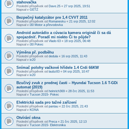
stahovačka
Poslední příspěvek od
Dave.25
«
27 srp 2025, 19:51
Napsal v
GETZ
Bezpečný katalyzátor pre 1,4 CVVT 2011
Poslední příspěvek od
Romanesku
«
21 srp 2025, 12:02
Napsal v
i30 Motor a převodovka
Android autorádio a cúvacia kamera originál či sa dá
spojazdniť. Poradí mi niekto Či to pôjde?
Poslední příspěvek od
Vlado 63
«
18 srp 2025, 06:48
Napsal v
i30 Pokec
Výměna př. podběhu
Poslední příspěvek od
dedula
«
16 srp 2025, 11:43
Napsal v
ix20
Snímač polohy vačkové hřídele 1.4 Crdi 66KW
Poslední příspěvek od
laubz83
«
04 srp 2025, 10:47
Napsal v
ix20
Bzučivý zvuk z prednej časti – Hyundai Tucson 1.6 T-GDi
automat (2019)
Poslední příspěvek od
heinrich369
«
28 črc 2025, 11:53
Napsal v
Tucson 2015- Pokec
Elektrická sada pro tažné zařízení
Poslední příspěvek od
pantau
«
22 črc 2025, 21:43
Napsal v
KONA
Otvírání okna
Poslední příspěvek od
Preca
«
21 črc 2025, 12:13
Napsal v
Tucson 2015- Elektronika