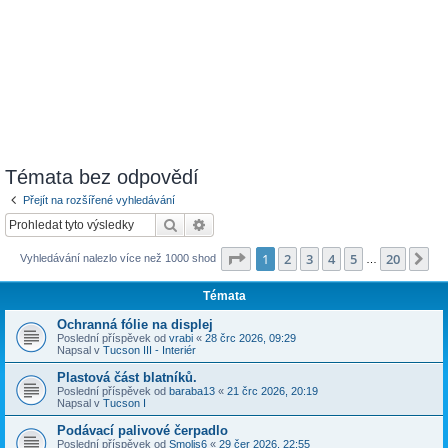
Témata bez odpovědí
Přejít na rozšířené vyhledávání
Hledat
Pokročilé hledání
Stránka
1
z
20
1
2
3
4
5
20
Da
Vyhledávání nalezlo více než 1000 shod
…
Témata
Ochranná fólie na displej
Poslední příspěvek od
vrabi
«
28 črc 2026, 09:29
Napsal v
Tucson III - Interiér
Plastová část blatníků.
Poslední příspěvek od
baraba13
«
21 črc 2026, 20:19
Napsal v
Tucson I
Podávací palivové čerpadlo
Poslední příspěvek od
Smolis6
«
29 čer 2026, 22:55