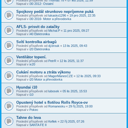
Poslední příspěvek od
Thomas 78
«
07 led 2026, 12:59
Napsal v
i30 2012- Ostatní
Spojkovy pedál strunkovo nepríjemne puká
Poslední příspěvek od
lukasko1296
«
19 pro 2025, 22:35
Napsal v
i30 2016- Motor a převodovka
AFLS- prisvit do zatačky
Poslední příspěvek od
Michal.P
«
11 pro 2025, 09:27
Napsal v
i40 Elektronika
Svítí kontrolka airbagů
Poslední příspěvek od
dj.brouk
«
13 lis 2025, 09:43
Napsal v
i20 Elektronika
Ventilátor topení.
Poslední příspěvek od
PetrR
«
12 lis 2025, 11:37
Napsal v
ix20
Cukání motoru a ztráta výkonu
Poslední příspěvek od
MagorManesCZE
«
12 lis 2025, 09:33
Napsal v
i20 Motor a převodovka
Hyundai i10
Poslední příspěvek od
lubosek
«
05 lis 2025, 15:53
Napsal v
i10
Opustený hotel s flotilou Rolls Royce-ov
Poslední příspěvek od
Romanesku
«
29 říj 2025, 19:00
Napsal v
Pokec
Tahne do leva
Poslední příspěvek od
Keflek
«
22 říj 2025, 07:26
Napsal v
SANTA FE II