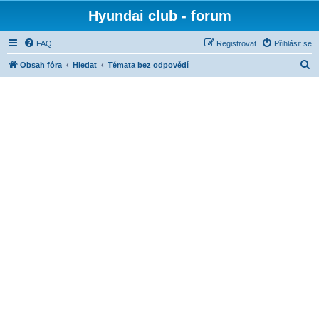
Hyundai club - forum
FAQ
Registrovat
Přihlásit se
H
Obsah fóra
Hledat
Témata bez odpovědí
l
e
d
a
t