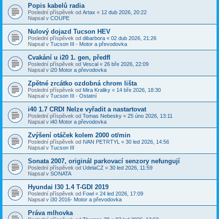
Popis kabelů radia
Poslední příspěvek od
Artax
«
12 dub 2026, 20:22
Napsal v
COUPE
Nulový dojazd Tucson HEV
Poslední příspěvek od
dibarbora
«
02 dub 2026, 21:26
Napsal v
Tucson III - Motor a převodovka
Cvakání u i20 1. gen, předfl
Poslední příspěvek od
Vescal
«
26 bře 2026, 22:09
Napsal v
i20 Motor a převodovka
Zpětné zrcátko ozdobná chrom lišta
Poslední příspěvek od
Mira Kraliky
«
14 bře 2026, 18:30
Napsal v
Tucson III - Ostatní
i40 1.7 CRDI Nelze vyřadit a nastartovat
Poslední příspěvek od
Tomas Nebesky
«
25 úno 2026, 13:11
Napsal v
i40 Motor a převodovka
Zvýšení otáček kolem 2000 ot/min
Poslední příspěvek od
IVAN PETRTYL
«
30 led 2026, 14:56
Napsal v
Tucson III
Sonata 2007, originál parkovací senzory nefungují
Poslední příspěvek od
UdelaCZ
«
30 led 2026, 11:59
Napsal v
SONATA
Hyundai I30 1.4 T-GDI 2019
Poslední příspěvek od
Fowl
«
24 led 2026, 17:09
Napsal v
i30 2016- Motor a převodovka
Práva mlhovka