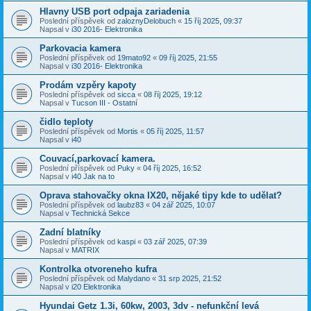
Hlavny USB port odpaja zariadenia
Poslední příspěvek od
zaloznyDelobuch
«
15 říj 2025, 09:37
Napsal v
i30 2016- Elektronika
Parkovacia kamera
Poslední příspěvek od
19mato92
«
09 říj 2025, 21:55
Napsal v
i30 2016- Elektronika
Prodám vzpěry kapoty
Poslední příspěvek od
sicca
«
08 říj 2025, 19:12
Napsal v
Tucson III - Ostatní
čidlo teploty
Poslední příspěvek od
Mortis
«
05 říj 2025, 11:57
Napsal v
i40
Couvací,parkovací kamera.
Poslední příspěvek od
Puky
«
04 říj 2025, 16:52
Napsal v
i40 Jak na to
Oprava stahovačky okna IX20, nějaké tipy kde to udělat?
Poslední příspěvek od
laubz83
«
04 zář 2025, 10:07
Napsal v
Technická Sekce
Zadní blatníky
Poslední příspěvek od
kaspi
«
03 zář 2025, 07:39
Napsal v
MATRIX
Kontrolka otvoreneho kufra
Poslední příspěvek od
Malydano
«
31 srp 2025, 21:52
Napsal v
i20 Elektronika
Hyundai Getz 1.3i, 60kw, 2003, 3dv - nefunkční levá