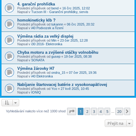
4. garační prohlídka
Poslední příspěvek od
bend
«
16 črc 2025, 12:02
Napsal v
Tucson III - Garanční prohlídky, servis
homokineticky klb ?
Poslední příspěvek od
tukannn
«
06 črc 2025, 20:32
Napsal v
i40 Podvozek a řízení
Výměna rádia za velký displej
Poslední příspěvek od
Min
«
23 čer 2025, 12:28
Napsal v
i30 2016- Elektronika
Chyba motoru a zvýšené otáčky volnoběhu
Poslední příspěvek od
gusep
«
19 čer 2025, 08:38
Napsal v
SONATA
Výměna žárovky H7
Poslední příspěvek od
ondra_15
«
07 čer 2025, 19:36
Napsal v
i40 Elektronika
Nabíjanie štartovacej batérie z vysokonapäťovej
Poslední příspěvek od
Yco
«
27 kvě 2025, 10:45
Napsal v
IONIQ
Stránka
1
z
20
1
2
3
4
5
20
Da
Vyhledávání nalezlo více než 1000 shod
…
Přejít na