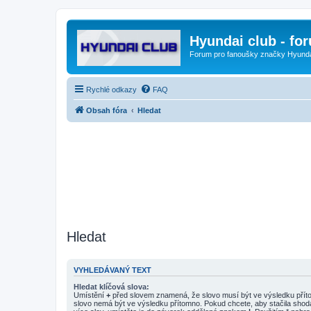
Hyundai club - fo
Forum pro fanoušky značky Hyund
Rychlé odkazy
FAQ
Obsah fóra
Hledat
Hledat
VYHLEDÁVANÝ TEXT
Hledat klíčová slova:
Umístění
+
před slovem znamená, že slovo musí být ve výsledku pří
slovo nemá být ve výsledku přítomno. Pokud chcete, aby stačila shod