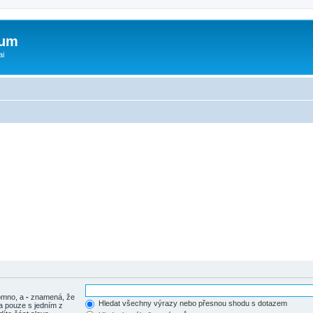
rum
ai
tomno, a
-
znamená, že
Hledat všechny výrazy nebo přesnou shodu s dotazem
a pouze s jedním z