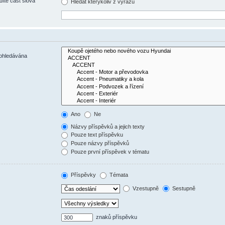
díte část slova
Hledat kterýkoliv z výrazů
rohledávána
Ano
Ne
Názvy příspěvků a jejich texty
Pouze text příspěvku
Pouze názvy příspěvků
Pouze první příspěvek v tématu
Příspěvky
Témata
Vzestupně
Sestupně
znaků příspěvku