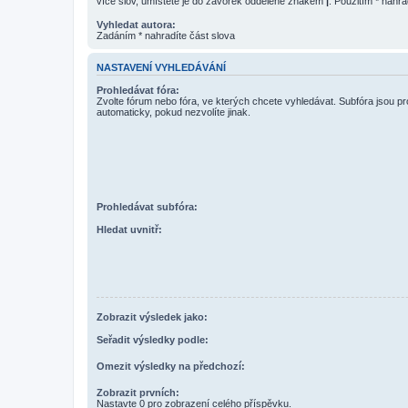
více slov, umístěte je do závorek oddělené znakem
|
. Použitím * nahra
Vyhledat autora:
Zadáním * nahradíte část slova
NASTAVENÍ VYHLEDÁVÁNÍ
Prohledávat fóra:
Zvolte fórum nebo fóra, ve kterých chcete vyhledávat. Subfóra jsou p
automaticky, pokud nezvolíte jinak.
Prohledávat subfóra:
Hledat uvnitř:
Zobrazit výsledek jako:
Seřadit výsledky podle:
Omezit výsledky na předchozí:
Zobrazit prvních:
Nastavte 0 pro zobrazení celého příspěvku.