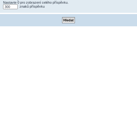
Nastavte 0 pro zobrazení celého příspěvku.
znaků příspěvku