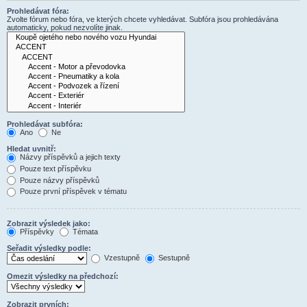
Prohledávat fóra:
Zvolte fórum nebo fóra, ve kterých chcete vyhledávat. Subfóra jsou prohledávána
automaticky, pokud nezvolíte jinak.
Prohledávat subfóra:
Ano
Ne
Hledat uvnitř:
Názvy příspěvků a jejich texty
Pouze text příspěvku
Pouze názvy příspěvků
Pouze první příspěvek v tématu
Zobrazit výsledek jako:
Příspěvky
Témata
Seřadit výsledky podle:
Vzestupně
Sestupně
Omezit výsledky na předchozí:
Zobrazit prvních: