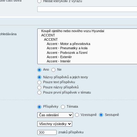
díte část slova
Hledat kterýkoliv z výrazů
rohledávána
Ano
Ne
Názvy příspěvků a jejich texty
Pouze text příspěvku
Pouze názvy příspěvků
Pouze první příspěvek v tématu
Příspěvky
Témata
Vzestupně
Sestupně
znaků příspěvku