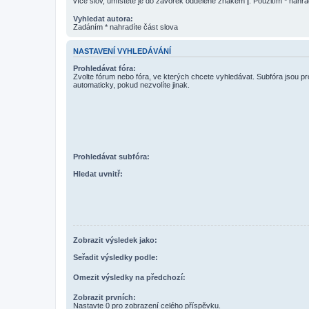
více slov, umístěte je do závorek oddělené znakem
|
. Použitím * nahra
Vyhledat autora:
Zadáním * nahradíte část slova
NASTAVENÍ VYHLEDÁVÁNÍ
Prohledávat fóra:
Zvolte fórum nebo fóra, ve kterých chcete vyhledávat. Subfóra jsou p
automaticky, pokud nezvolíte jinak.
Prohledávat subfóra:
Hledat uvnitř:
Zobrazit výsledek jako:
Seřadit výsledky podle:
Omezit výsledky na předchozí:
Zobrazit prvních:
Nastavte 0 pro zobrazení celého příspěvku.