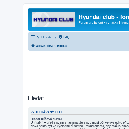
Hyundai club - fo
Forum pro fanoušky značky Hyund
Rychlé odkazy
FAQ
Obsah fóra
Hledat
Hledat
VYHLEDÁVANÝ TEXT
Hledat klíčová slova:
Umístění
+
před slovem znamená, že slovo musí být ve výsledku pří
slovo nemá být ve výsledku přítomno. Pokud chcete, aby stačila shod