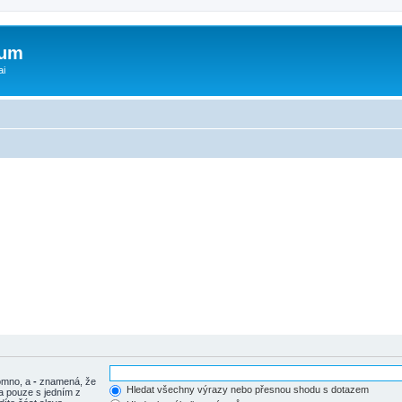
rum
ai
tomno, a
-
znamená, že
Hledat všechny výrazy nebo přesnou shodu s dotazem
a pouze s jedním z