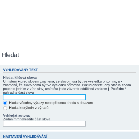
Hledat
VYHLEDÁVANÝ TEXT
Hledat klíčová slova:
Umístění
+
před slovem znamená, že slovo musí být ve výsledku přítomno, a
-
znamená, že slovo nemá být ve výsledku přítomno. Pokud chcete, aby stačila shoda
pouze s jedním z více slov, umístěte je do závorek oddělené znakem
|
. Použitím *
nahradíte část slova
Hledat všechny výrazy nebo přesnou shodu s dotazem
Hledat kterýkoliv z výrazů
Vyhledat autora:
Zadáním * nahradíte část slova
NASTAVENÍ VYHLEDÁVÁNÍ