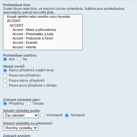
Prohledávat fóra:
Zvolte fórum nebo fóra, ve kterých chcete vyhledávat. Subfóra jsou prohledávána
automaticky, pokud nezvolíte jinak.
Prohledávat subfóra:
Ano
Ne
Hledat uvnitř:
Názvy příspěvků a jejich texty
Pouze text příspěvku
Pouze názvy příspěvků
Pouze první příspěvek v tématu
Zobrazit výsledek jako:
Příspěvky
Témata
Seřadit výsledky podle:
Vzestupně
Sestupně
Omezit výsledky na předchozí:
Zobrazit prvních: