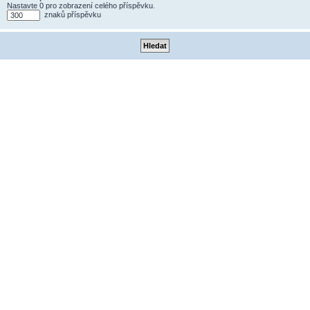
Nastavte 0 pro zobrazení celého příspěvku.
znaků příspěvku