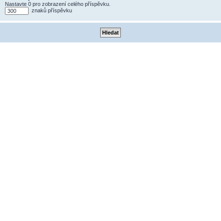
Nastavte 0 pro zobrazení celého příspěvku.
znaků příspěvku