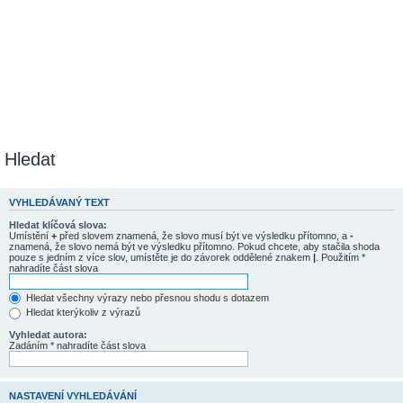
Hledat
VYHLEDÁVANÝ TEXT
Hledat klíčová slova:
Umístění
+
před slovem znamená, že slovo musí být ve výsledku přítomno, a
-
znamená, že slovo nemá být ve výsledku přítomno. Pokud chcete, aby stačila shoda
pouze s jedním z více slov, umístěte je do závorek oddělené znakem
|
. Použitím *
nahradíte část slova
Hledat všechny výrazy nebo přesnou shodu s dotazem
Hledat kterýkoliv z výrazů
Vyhledat autora:
Zadáním * nahradíte část slova
NASTAVENÍ VYHLEDÁVÁNÍ