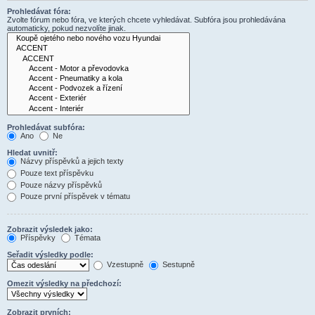
Prohledávat fóra:
Zvolte fórum nebo fóra, ve kterých chcete vyhledávat. Subfóra jsou prohledávána
automaticky, pokud nezvolíte jinak.
Prohledávat subfóra:
Ano
Ne
Hledat uvnitř:
Názvy příspěvků a jejich texty
Pouze text příspěvku
Pouze názvy příspěvků
Pouze první příspěvek v tématu
Zobrazit výsledek jako:
Příspěvky
Témata
Seřadit výsledky podle:
Vzestupně
Sestupně
Omezit výsledky na předchozí:
Zobrazit prvních: