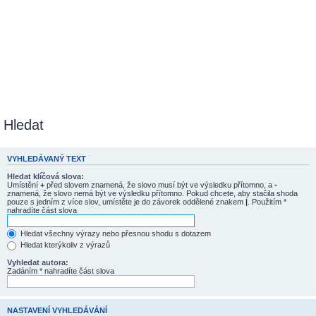
Hledat
VYHLEDÁVANÝ TEXT
Hledat klíčová slova:
Umístění
+
před slovem znamená, že slovo musí být ve výsledku přítomno, a
-
znamená, že slovo nemá být ve výsledku přítomno. Pokud chcete, aby stačila shoda
pouze s jedním z více slov, umístěte je do závorek oddělené znakem
|
. Použitím *
nahradíte část slova
Hledat všechny výrazy nebo přesnou shodu s dotazem
Hledat kterýkoliv z výrazů
Vyhledat autora:
Zadáním * nahradíte část slova
NASTAVENÍ VYHLEDÁVÁNÍ