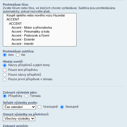
Prohledávat fóra:
Zvolte fórum nebo fóra, ve kterých chcete vyhledávat. Subfóra jsou prohledávána
automaticky, pokud nezvolíte jinak.
Prohledávat subfóra:
Ano
Ne
Hledat uvnitř:
Názvy příspěvků a jejich texty
Pouze text příspěvku
Pouze názvy příspěvků
Pouze první příspěvek v tématu
Zobrazit výsledek jako:
Příspěvky
Témata
Seřadit výsledky podle:
Vzestupně
Sestupně
Omezit výsledky na předchozí:
Zobrazit prvních: