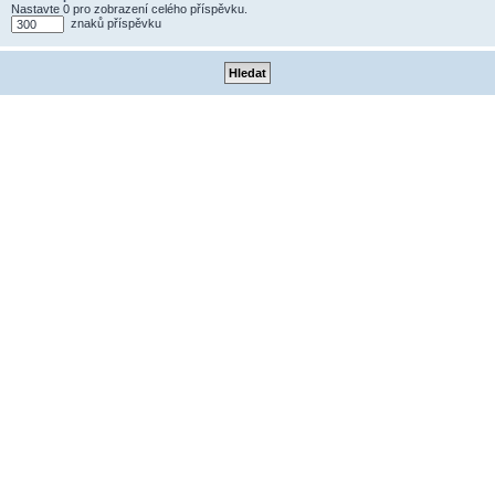
Nastavte 0 pro zobrazení celého příspěvku.
znaků příspěvku