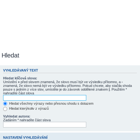
Hledat
VYHLEDÁVANÝ TEXT
Hledat klíčová slova:
Umístění
+
před slovem znamená, že slovo musí být ve výsledku přítomno, a
-
znamená, že slovo nemá být ve výsledku přítomno. Pokud chcete, aby stačila shoda
pouze s jedním z více slov, umístěte je do závorek oddělené znakem
|
. Použitím *
nahradíte část slova
Hledat všechny výrazy nebo přesnou shodu s dotazem
Hledat kterýkoliv z výrazů
Vyhledat autora:
Zadáním * nahradíte část slova
NASTAVENÍ VYHLEDÁVÁNÍ