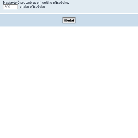
Nastavte 0 pro zobrazení celého příspěvku.
znaků příspěvku