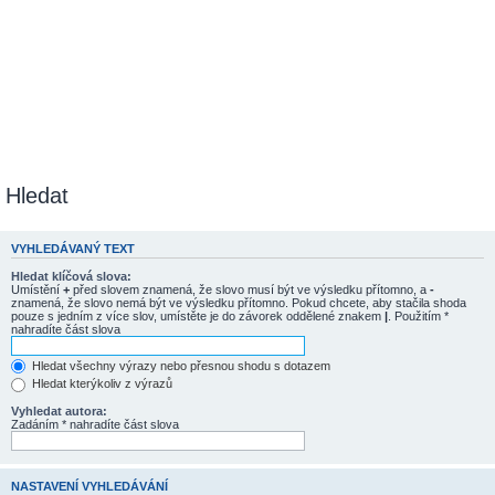
Hledat
VYHLEDÁVANÝ TEXT
Hledat klíčová slova:
Umístění
+
před slovem znamená, že slovo musí být ve výsledku přítomno, a
-
znamená, že slovo nemá být ve výsledku přítomno. Pokud chcete, aby stačila shoda
pouze s jedním z více slov, umístěte je do závorek oddělené znakem
|
. Použitím *
nahradíte část slova
Hledat všechny výrazy nebo přesnou shodu s dotazem
Hledat kterýkoliv z výrazů
Vyhledat autora:
Zadáním * nahradíte část slova
NASTAVENÍ VYHLEDÁVÁNÍ