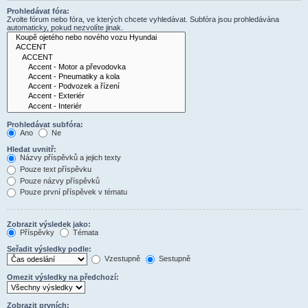
Prohledávat fóra:
Zvolte fórum nebo fóra, ve kterých chcete vyhledávat. Subfóra jsou prohledávána
automaticky, pokud nezvolíte jinak.
Prohledávat subfóra:
Ano
Ne
Hledat uvnitř:
Názvy příspěvků a jejich texty
Pouze text příspěvku
Pouze názvy příspěvků
Pouze první příspěvek v tématu
Zobrazit výsledek jako:
Příspěvky
Témata
Seřadit výsledky podle:
Vzestupně
Sestupně
Omezit výsledky na předchozí:
Zobrazit prvních: