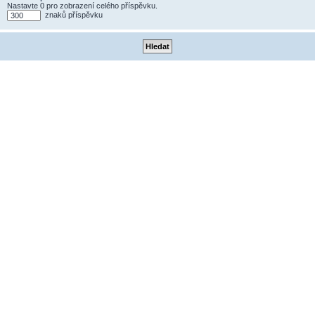
Nastavte 0 pro zobrazení celého příspěvku.
znaků příspěvku