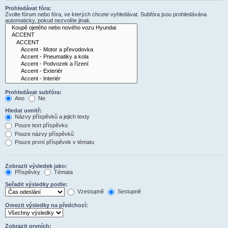
Prohledávat fóra:
Zvolte fórum nebo fóra, ve kterých chcete vyhledávat. Subfóra jsou prohledávána
automaticky, pokud nezvolíte jinak.
Prohledávat subfóra:
Ano
Ne
Hledat uvnitř:
Názvy příspěvků a jejich texty
Pouze text příspěvku
Pouze názvy příspěvků
Pouze první příspěvek v tématu
Zobrazit výsledek jako:
Příspěvky
Témata
Seřadit výsledky podle:
Vzestupně
Sestupně
Omezit výsledky na předchozí:
Zobrazit prvních: