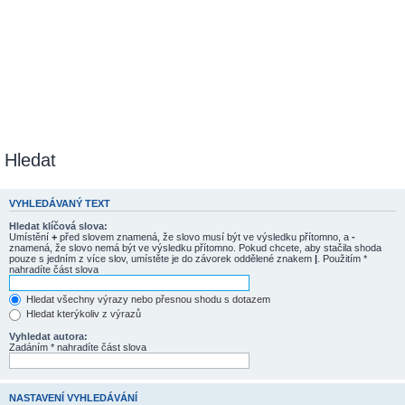
Hledat
VYHLEDÁVANÝ TEXT
Hledat klíčová slova:
Umístění
+
před slovem znamená, že slovo musí být ve výsledku přítomno, a
-
znamená, že slovo nemá být ve výsledku přítomno. Pokud chcete, aby stačila shoda
pouze s jedním z více slov, umístěte je do závorek oddělené znakem
|
. Použitím *
nahradíte část slova
Hledat všechny výrazy nebo přesnou shodu s dotazem
Hledat kterýkoliv z výrazů
Vyhledat autora:
Zadáním * nahradíte část slova
NASTAVENÍ VYHLEDÁVÁNÍ