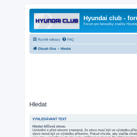
Hyundai club - fo
Forum pro fanoušky značky Hyund
Rychlé odkazy
FAQ
Obsah fóra
Hledat
Hledat
VYHLEDÁVANÝ TEXT
Hledat klíčová slova:
Umístění
+
před slovem znamená, že slovo musí být ve výsledku pří
slovo nemá být ve výsledku přítomno. Pokud chcete, aby stačila shod