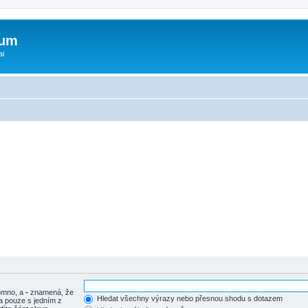
rum
ai
tomno, a
-
znamená, že
Hledat všechny výrazy nebo přesnou shodu s dotazem
a pouze s jedním z