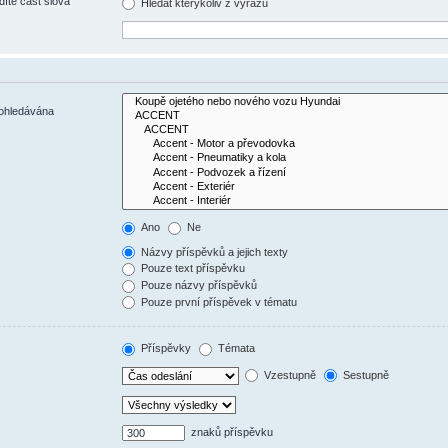
díte část slova
Hledat kterýkoliv z výrazů
rohledávána
Ano
Ne
Názvy příspěvků a jejich texty
Pouze text příspěvku
Pouze názvy příspěvků
Pouze první příspěvek v tématu
Příspěvky
Témata
Vzestupně
Sestupně
znaků příspěvku