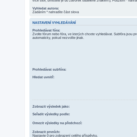
více slov, umístěte je do závorek oddělené znakem
|
. Použitím * nahra
Vyhledat autora:
Zadáním * nahradíte část slova
NASTAVENÍ VYHLEDÁVÁNÍ
Prohledávat fóra:
Zvolte fórum nebo fóra, ve kterých chcete vyhledávat. Subfóra jsou p
automaticky, pokud nezvolíte jinak.
Prohledávat subfóra:
Hledat uvnitř:
Zobrazit výsledek jako:
Seřadit výsledky podle:
Omezit výsledky na předchozí:
Zobrazit prvních:
Nastavte 0 pro zobrazení celého příspěvku.