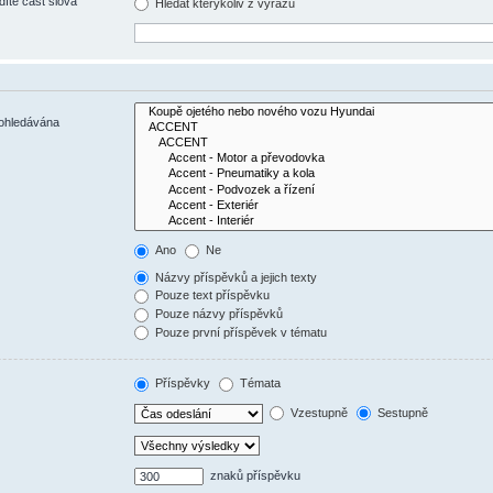
díte část slova
Hledat kterýkoliv z výrazů
rohledávána
Ano
Ne
Názvy příspěvků a jejich texty
Pouze text příspěvku
Pouze názvy příspěvků
Pouze první příspěvek v tématu
Příspěvky
Témata
Vzestupně
Sestupně
znaků příspěvku