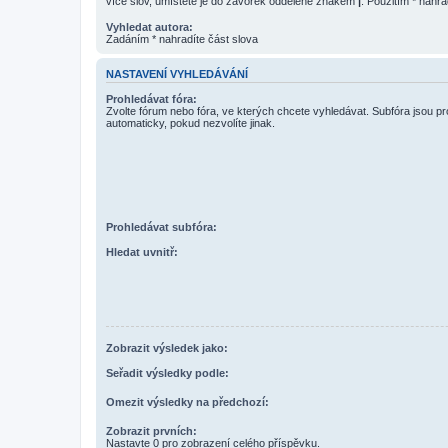
více slov, umístěte je do závorek oddělené znakem
|
. Použitím * nahra
Vyhledat autora:
Zadáním * nahradíte část slova
NASTAVENÍ VYHLEDÁVÁNÍ
Prohledávat fóra:
Zvolte fórum nebo fóra, ve kterých chcete vyhledávat. Subfóra jsou p
automaticky, pokud nezvolíte jinak.
Prohledávat subfóra:
Hledat uvnitř:
Zobrazit výsledek jako:
Seřadit výsledky podle:
Omezit výsledky na předchozí:
Zobrazit prvních:
Nastavte 0 pro zobrazení celého příspěvku.