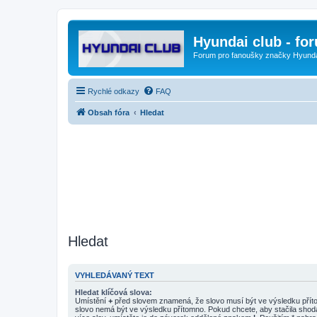
Hyundai club - fo
Forum pro fanoušky značky Hyund
Rychlé odkazy
FAQ
Obsah fóra
Hledat
Hledat
VYHLEDÁVANÝ TEXT
Hledat klíčová slova:
Umístění
+
před slovem znamená, že slovo musí být ve výsledku pří
slovo nemá být ve výsledku přítomno. Pokud chcete, aby stačila shod