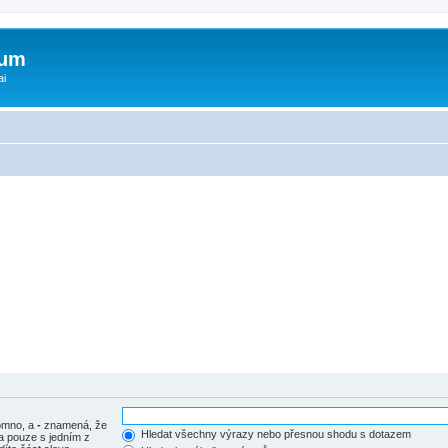
rum
ai
tomno, a
-
znamená, že
Hledat všechny výrazy nebo přesnou shodu s dotazem
a pouze s jedním z