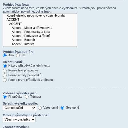
Prohledávat fóra:
Zvolte fórum nebo fóra, ve kterých chcete vyhledávat. Subfóra jsou prohledávána
automaticky, pokud nezvolíte jinak.
Prohledávat subfóra:
Ano
Ne
Hledat uvnitř:
Názvy příspěvků a jejich texty
Pouze text příspěvku
Pouze názvy příspěvků
Pouze první příspěvek v tématu
Zobrazit výsledek jako:
Příspěvky
Témata
Seřadit výsledky podle:
Vzestupně
Sestupně
Omezit výsledky na předchozí:
Zobrazit prvních: