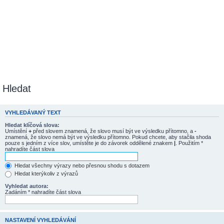
Hledat
VYHLEDÁVANÝ TEXT
Hledat klíčová slova:
Umístění
+
před slovem znamená, že slovo musí být ve výsledku přítomno, a
-
znamená, že slovo nemá být ve výsledku přítomno. Pokud chcete, aby stačila shoda
pouze s jedním z více slov, umístěte je do závorek oddělené znakem
|
. Použitím *
nahradíte část slova
Hledat všechny výrazy nebo přesnou shodu s dotazem
Hledat kterýkoliv z výrazů
Vyhledat autora:
Zadáním * nahradíte část slova
NASTAVENÍ VYHLEDÁVÁNÍ