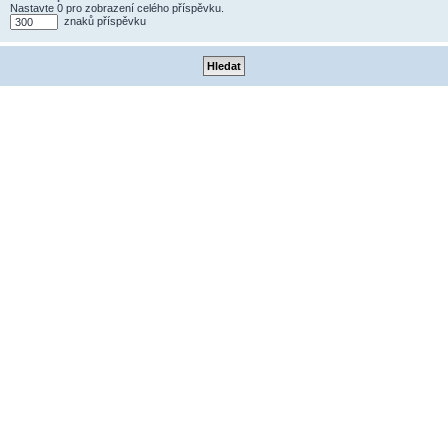
Nastavte 0 pro zobrazení celého příspěvku.
znaků příspěvku