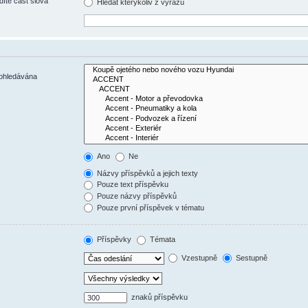
díte část slova
Hledat kterýkoliv z výrazů
rohledávána
Ano
Ne
Názvy příspěvků a jejich texty
Pouze text příspěvku
Pouze názvy příspěvků
Pouze první příspěvek v tématu
Příspěvky
Témata
Vzestupně
Sestupně
znaků příspěvku