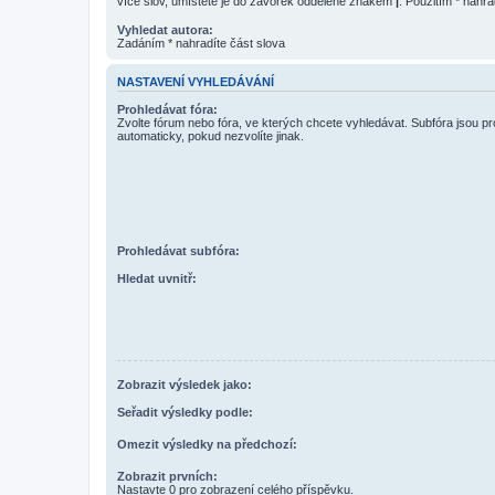
více slov, umístěte je do závorek oddělené znakem
|
. Použitím * nahra
Vyhledat autora:
Zadáním * nahradíte část slova
NASTAVENÍ VYHLEDÁVÁNÍ
Prohledávat fóra:
Zvolte fórum nebo fóra, ve kterých chcete vyhledávat. Subfóra jsou p
automaticky, pokud nezvolíte jinak.
Prohledávat subfóra:
Hledat uvnitř:
Zobrazit výsledek jako:
Seřadit výsledky podle:
Omezit výsledky na předchozí:
Zobrazit prvních:
Nastavte 0 pro zobrazení celého příspěvku.