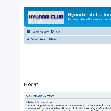
Hyundai club - fo
Forum pro fanoušky značky Hyund
Rychlé odkazy
FAQ
Obsah fóra
Hledat
Hledat
VYHLEDÁVANÝ TEXT
Hledat klíčová slova:
Umístění
+
před slovem znamená, že slovo musí být ve výsledku pří
slovo nemá být ve výsledku přítomno. Pokud chcete, aby stačila shod