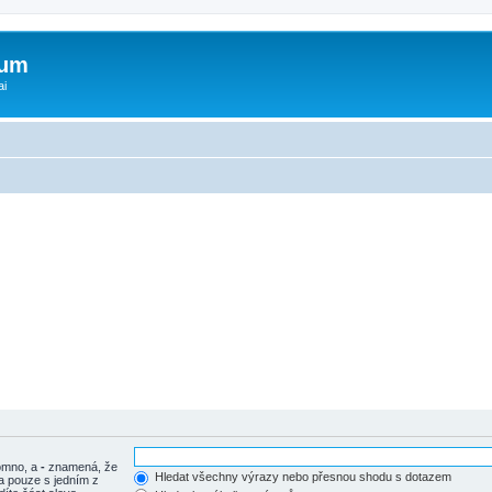
rum
ai
tomno, a
-
znamená, že
Hledat všechny výrazy nebo přesnou shodu s dotazem
a pouze s jedním z