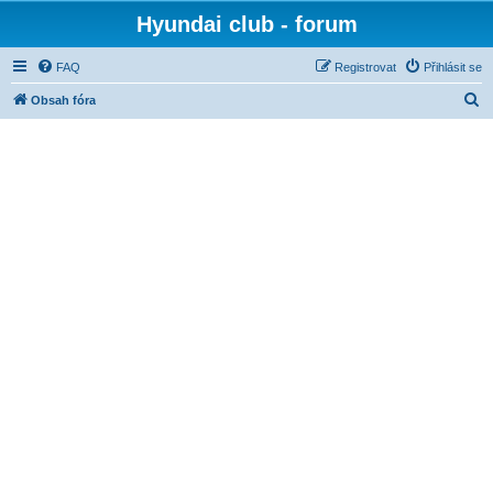
Hyundai club - forum
FAQ
Registrovat
Přihlásit se
H
Obsah fóra
l
e
d
a
t