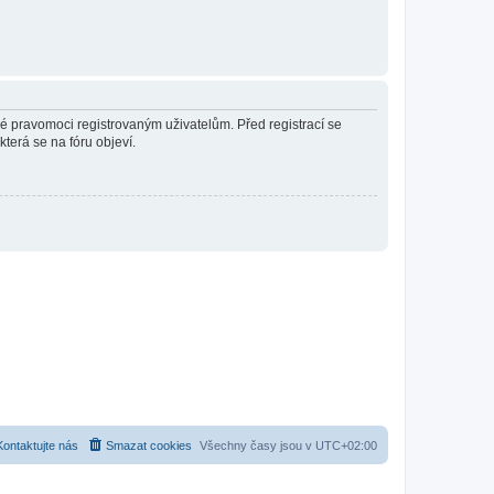
né pravomoci registrovaným uživatelům. Před registrací se
která se na fóru objeví.
Kontaktujte nás
Smazat cookies
Všechny časy jsou v
UTC+02:00