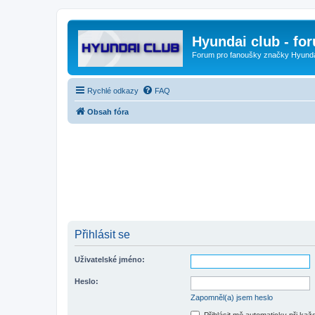
Hyundai club - fo
Forum pro fanoušky značky Hyund
Rychlé odkazy
FAQ
Obsah fóra
Přihlásit se
Uživatelské jméno:
Heslo:
Zapomněl(a) jsem heslo
Přihlásit mě automaticky při ka