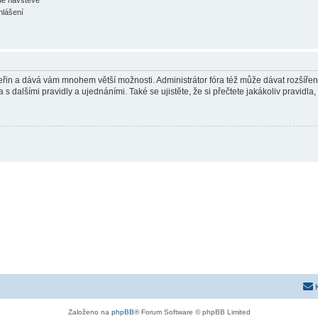
hlášení
 vteřin a dává vám mnohem větší možnosti. Administrátor fóra též může dávat rozšíře
 s dalšími pravidly a ujednáními. Také se ujistěte, že si přečtete jakákoliv pravidla, 
Založeno na
phpBB
® Forum Software © phpBB Limited